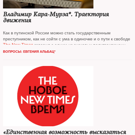
Владимир Кара-Мурза*. Траектория
движения
Как в путинской России можно стать государственным
преступником, как не сойти с ума в одиночке и о пути к свободе
The New Times
говорил с одним из знаковых политзаключенных
нашего времени
Владимиром Кара-Мурзой*
ВОПРОСЫ: ЕВГЕНИЯ АЛЬБАЦ*
«Единственная возможность высказаться