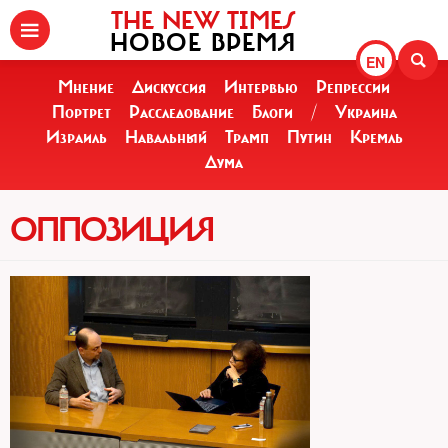
THE NEW TIMES
НОВОЕ ВРЕМЯ
EN
Мнение
Дискуссия
Интервью
Репрессии
Портрет
Расследование
Блоги
/
Украина
Израиль
Навальный
Трамп
Путин
Кремль
Дума
ОППОЗИЦИЯ