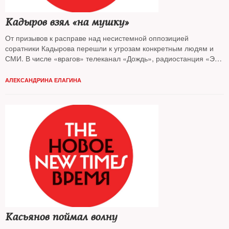
Кадыров взял «на мушку»
От призывов к расправе над несистемной оппозицией
соратники Кадырова перешли к угрозам конкретным людям и
СМИ. В числе «врагов» телеканал «Дождь», радиостанция «Эхо
Москвы», РБК, Михаил Ходорковский, Алексей Навальный, Илья
Яшин, Виктор Шендерович, ПАРНАС и другие
АЛЕКСАНДРИНА ЕЛАГИНА
Касьянов поймал волну