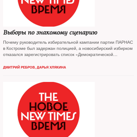
Выборы по знакомому сценарию
Почему руководитель избирательной кампании партии ПАРНАС
в Костроме был задержан полицией, а новосибирский избирком
отказался зарегистрировать список «Демократической
коалиции» на выборах в региональный парламент? Потому что
власть не приемлет соперников, играющих не по ее правилам,
ДМИТРИЙ РЕБРОВ
,
ДАРЬЯ ХЛЯКИНА
уверены политологи