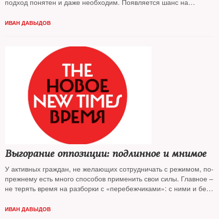
подход понятен и даже необходим. Появляется шанс на
реальные выборы, на то, чтобы вернуть политику в самый
большой город страны, считает колумнист
NT Иван Давыдов
ИВАН ДАВЫДОВ
Выгорание оппозиции: подлинное и мнимое
У активных граждан, не желающих сотрудничать с режимом, по-
прежнему есть много способов применить свои силы. Главное –
не терять время на разборки с «перебежчиками»: с ними и без
нас разберутся, считает колумнист
Иван Давыдов
ИВАН ДАВЫДОВ