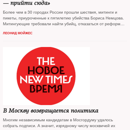
— прийти сюда»
Более чем в 30 городах России прошли шествия, митинги и
пикеты, приуроченные к пятилетию убийства Бориса Немцова.
Митингующие требовали найти убийц, отказаться от реформы
Конституции, выступали в защиту экологии и политзаключенных.
ЛЕОНИД МОЙЖЕС
В Москве прошла крупнейшая акция оппозиции с сентября
2019-го
В Москву возвращается политика
Многим независимым кандидатам в Мосгордуму удалось
собрать подписи. А значит, изрядному числу москвичей их