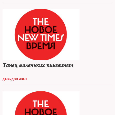
препятствие для участия оппозиционера в президентских
выборах. Вероятно, в Кремле еще не приняли окончательного
решения, что важнее — допустить Навального до выборов и тем
самым поднять явку или избежать рисков, связанных с допуском
лидера незарегистрированной Партии прогресса до
федеральных телеканалов. Зато в его региональных штабах
уже сегодня работают люди, которые свои важные решения
приняли. The New Times поговорил с волонтерами, которые
пошли в оппозиционную политику, отказавшись от карьерных
перспектив
Танец маленьких пингвинят
ДАВЫДОВ ИВАН