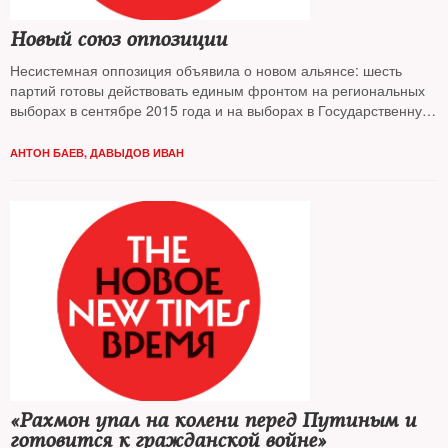
Новый союз оппозиции
Несистемная оппозиция объявила о новом альянсе: шесть
партий готовы действовать единым фронтом на региональных
выборах в сентябре 2015 года и на выборах в Государственную
Думу в 2016-м. Каковы шансы объединения в регионах, есть ли
смысл участвовать в выборах и что предлагает элитам
АНТОН БАЕВ
,
ДАВЫДОВ ИВАН
оппозиция — разбирался The New Times
«Рахмон упал на колени перед Путиным и
готовится к гражданской войне»