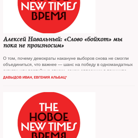
Алексей Навальный: «Слово «бойкот» мы
пока не произносим»
О том, почему демократы накануне выборов снова не смогли
объединиться, что важнее — шанс на победу в одномандатных
округах или партийные списки, зачем оппозиции в принципе
нужны выборы в Госдуму и какая стратегия отношения к ним
ДАВЫДОВ ИВАН
,
ЕВГЕНИЯ АЛЬБАЦ*
была бы правильной, — The New Times разговаривал с
Алексеем Навальным