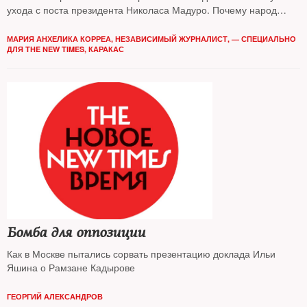
ухода с поста президента Николаса Мадуро. Почему народ
недоволен властью и получится ли ее сменить мирным путем
— выяснял the new times
МАРИЯ АНХЕЛИКА КОРРЕА, НЕЗАВИСИМЫЙ ЖУРНАЛИСТ, — СПЕЦИАЛЬНО
ДЛЯ THE NEW TIMES, КАРАКАС
Бомба для оппозиции
Как в Москве пытались сорвать презентацию доклада Ильи
Яшина о Рамзане Кадырове
ГЕОРГИЙ АЛЕКСАНДРОВ