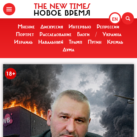
THE NEW TIMES
НОВОЕ ВРЕМЯ
EN
Мнение
Дискуссия
Интервью
Репрессии
Портрет
Расследование
Блоги
/
Украина
Израиль
Навальный
Трамп
Путин
Кремль
Дума