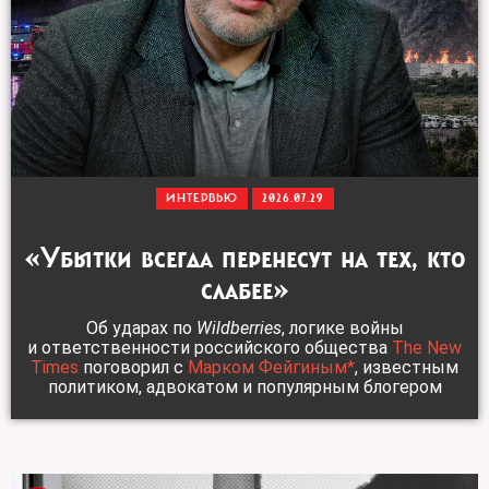
ИНТЕРВЬЮ
2026.07.29
«Убытки всегда перенесут на тех, кто
слабее»
Об ударах по
Wildberries
, логике войны
и ответственности российского общества
The New
Times
поговорил с
Марком Фейгиным*
, известным
политиком, адвокатом и популярным блогером