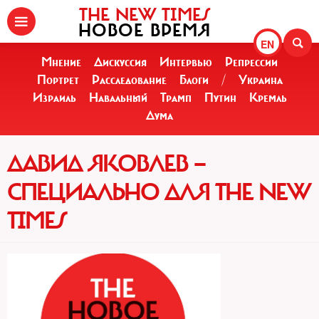
THE NEW TIMES
НОВОЕ ВРЕМЯ
EN
Мнение
Дискуссия
Интервью
Репрессии
Портрет
Расследование
Блоги
/
Украина
Израиль
Навальный
Трамп
Путин
Кремль
Дума
ДАВИД ЯКОВЛЕВ —
СПЕЦИАЛЬНО ДЛЯ THE NEW
TIMES