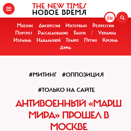
THE NEW TIMES
НОВОЕ ВРЕМЯ
EN
Мнение
Дискуссия
Интервью
Репрессии
Портрет
Расследование
Блоги
/
Украина
Израиль
Навальный
Трамп
Путин
Кремль
Дума
#МИТИНГ
#ОППОЗИЦИЯ
#ТОЛЬКО НА САЙТЕ
АНТИВОЕННЫЙ «МАРШ
МИРА» ПРОШЕЛ В
МОСКВЕ