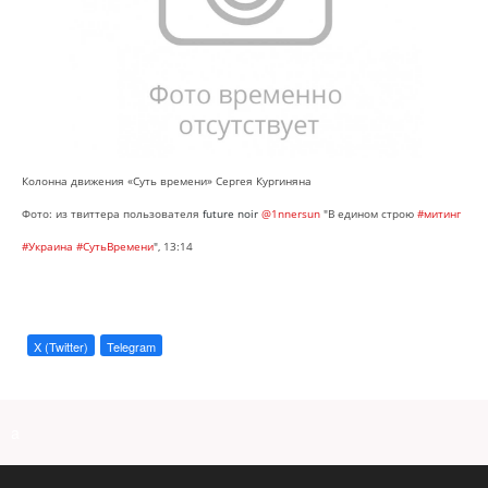
Колонна движения «Суть времени» Сергея Кургиняна
Фото: из твиттера пользователя
future noir
@1nnersun
"
В едином строю
#митинг
#Украина
#СутьВремени
", 13:14
X (Twitter)
Telegram
a