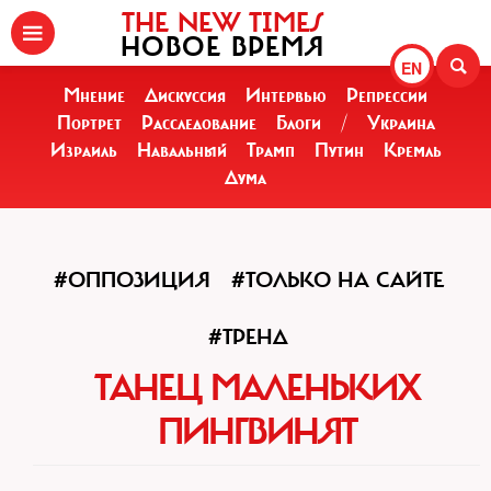
THE NEW TIMES
НОВОЕ ВРЕМЯ
EN
Мнение
Дискуссия
Интервью
Репрессии
Портрет
Расследование
Блоги
/
Украина
Израиль
Навальный
Трамп
Путин
Кремль
Дума
#ОППОЗИЦИЯ
#ТОЛЬКО НА САЙТЕ
#ТРЕНД
ТАНЕЦ МАЛЕНЬКИХ
ПИНГВИНЯТ