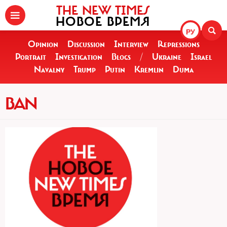
THE NEW TIMES
НОВОЕ ВРЕМЯ
РУ
Opinion
Discussion
Interview
Repressions
Portrait
Investigation
Blogs
/
Ukraine
Israel
Navalny
Trump
Putin
Kremlin
Duma
BAN