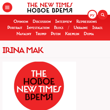
THE NEW TIMES
НОВОЕ ВРЕМЯ
РУ
Opinion
Discussion
Interview
Repressions
Portrait
Investigation
Blogs
/
Ukraine
Israel
Navalny
Trump
Putin
Kremlin
Duma
IRINA MAK