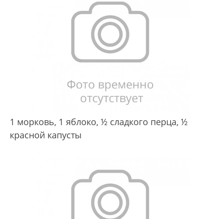
1 морковь,
1 яблоко,
½ сладкого перца,
½
красной капусты