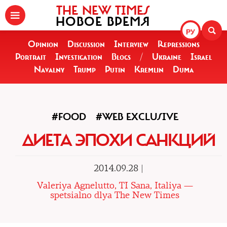
THE NEW TIMES
НОВОЕ ВРЕМЯ
РУ
Opinion
Discussion
Interview
Repressions
Portrait
Investigation
Blogs
/
Ukraine
Israel
Navalny
Trump
Putin
Kremlin
Duma
#FOOD
#WEB EXCLUSIVE
ДИЕТА ЭПОХИ САНКЦИЙ
2014.09.28 |
Valeriya Agnelutto, TI Sana, Italiya —
spetsialno dlya The New Times