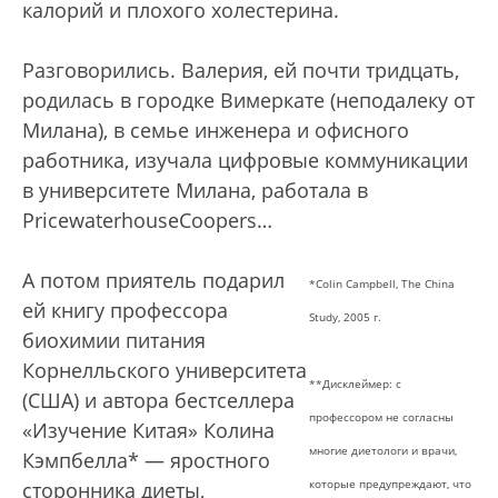
калорий и плохого холестерина.
Разговорились. Валерия, ей почти тридцать,
родилась в городке Вимеркате (неподалеку от
Милана), в семье инженера и офисного
работника, изучала цифровые коммуникации
в университете Милана, работала в
PricewaterhouseCoopers…
А потом приятель подарил
*Colin Campbell, The China
ей книгу профессора
Study, 2005 г.
биохимии питания
Корнелльского университета
**Дисклеймер: с
(США) и автора бестселлера
профессором не согласны
«Изучение Китая» Колина
многие диетологи и врачи,
Кэмпбелла* — яростного
которые
предупреждают, что
сторонника диеты,