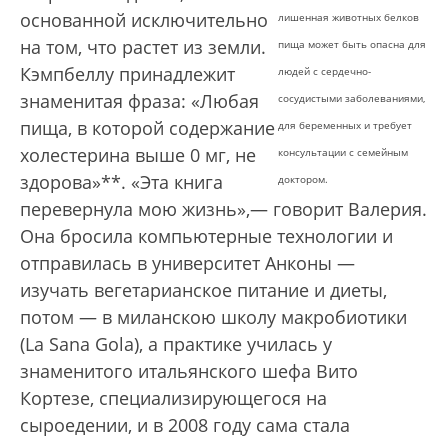
основанной исключительно
лишенная животных белков
на том, что растет из земли.
пища может быть опасна
для
Кэмпбеллу принадлежит
людей с сердечно-
знаменитая фраза: «Любая
сосудистыми заболеваниями,
пища, в которой содержание
для беременных
и требует
холестерина выше 0 мг, не
консультации с семейным
здорова»**. «Эта книга
доктором.
перевернула мою жизнь»,— говорит Валерия.
Она бросила компьютерные технологии и
отправилась в университет Анконы —
изучать вегетарианское питание и диеты,
потом — в миланскою школу макробиотики
(La Sana Gola), а практике училась у
знаменитого итальянского шефа Вито
Кортезе, специализирующегося на
сыроедении, и в 2008 году сама стала