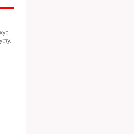
кус
сту,