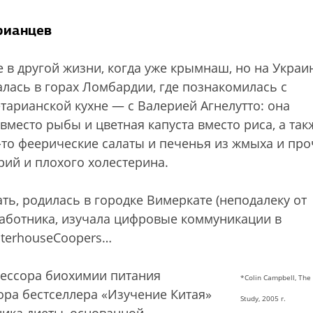
рианцев
 в другой жизни, когда уже крымнаш, но на Украи
алась в горах Ломбардии, где познакомилась с
арианской кухне — с Валерией Агнелутто: она
место рыбы и цветная капуста вместо риса, а так
то феерические салаты и печенья из жмыха и про
орий и плохого холестерина.
ть, родилась в городке Вимеркате (неподалеку от
работника, изучала цифровые коммуникации в
waterhouseCoopers…
фессора биохимии питания
*Colin Campbell, The
ора бестселлера «Изучение Китая»
Study, 2005 г.