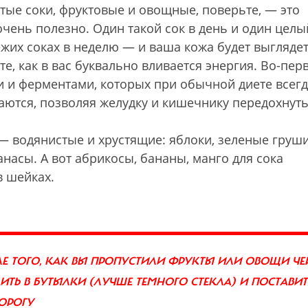
ые соки, фруктовые и овощные, поверьте, — это
очень полезно. Один такой сок в день и один целы
ежих соках в неделю — и ваша кожа будет выгляде
е, как в вас буквально вливается энергия. Во-пер
 и ферментами, которых при обычной диете всег
аются, позволяя желудку и кишечнику передохнуть
— водянистые и хрустящие: яблоки, зеленые груши
нанасы. А вот абрикосы, бананы, манго для сока
в шейках.
ЛЕ ТОГО, КАК ВЫ ПРОПУСТИЛИ ФРУКТЫ ИЛИ ОВОЩИ ЧЕР
Ь В БУТЫЛКИ (ЛУЧШЕ ТЕМНОГО СТЕКЛА) И ПОСТАВИТ
ОРОГУ