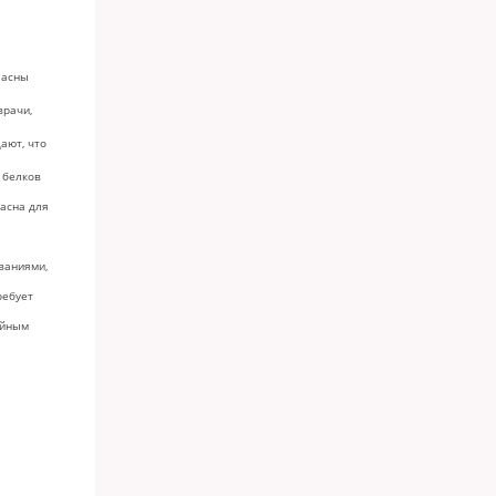
ласны
врачи,
ают, что
 белков
пасна
для
ваниями,
ребует
ейным