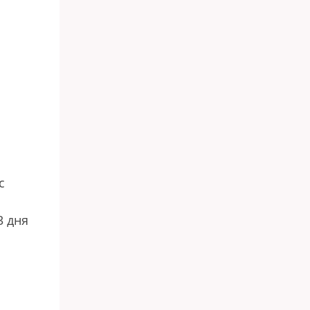
м
с
3 дня