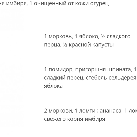
ня имбиря,
1 очищенный
от кожи огурец
1 морковь,
1 яблоко,
½ сладкого
перца,
½ красной капусты
1 помидор,
пригоршня шпината,
1
сладкий перец, стебель сельдерея
яблока
2 моркови,
1 ломтик ананаса,
1 ло
свежего корня имбиря