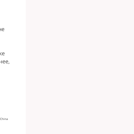
не
же
чее,
 China