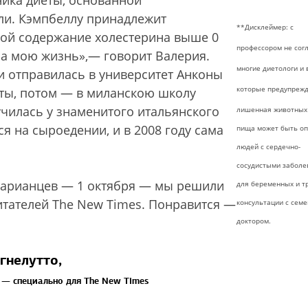
ика диеты, основанной
мли. Кэмпбеллу принадлежит
**Дисклеймер: с
рой содержание холестерина выше 0
профессором не сог
ула мою жизнь»,— говорит Валерия.
многие диетологи и 
 отправилась в университет Анконы
которые
предупрежд
еты, потом — в миланскою школу
 училась у знаменитого итальянского
лишенная животных
 на сыроедении, и в 2008 году сама
пища может быть о
людей с сердечно-
сосудистыми заболе
тарианцев — 1 октября — мы решили
для беременных
и т
тателей The New Times. Понравится —
консультации с сем
доктором.
гнелутто,
я —
специально для The New Times