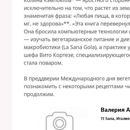
Колина Кэмпбелла* — яростного сторонн
исключительно на том, что растет из зе
знаменитая фраза: «Любая пища, в кото
мг, не здорова»**. «Эта книга переверн
Она бросила компьютерные технологии и
— изучать вегетарианское питание и ди
макробиотики (La Sana Gola), а практике
шефа Вито Кортезе, специализирующегося
стала поваром.
В преддверии Международного дня веге
познакомить с некоторыми рецептами чи
продолжим.
Валерия А
TI Sana, Итали