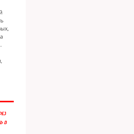
й
ть
вых,
да
.
,
ЕЗ
Ь В