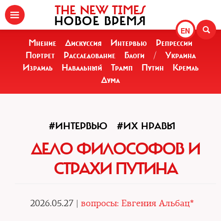
THE NEW TIMES
НОВОЕ ВРЕМЯ
EN
Мнение
Дискуссия
Интервью
Репрессии
Портрет
Расследование
Блоги
/
Украина
Израиль
Навальный
Трамп
Путин
Кремль
Дума
#ИНТЕРВЬЮ
#ИХ НРАВЫ
ДЕЛО ФИЛОСОФОВ И
СТРАХИ ПУТИНА
2026.05.27 |
вопросы: Евгения Альбац*