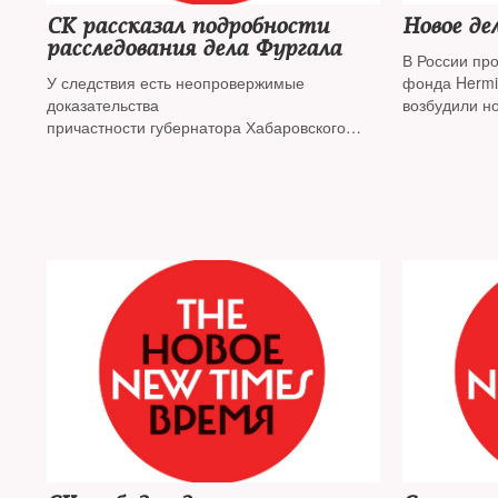
СК рассказал подробности
Новое де
расследования дела Фургала
В России пр
У следствия есть неопровержимые
фонда Hermi
доказательства
возбудили н
причастности губернатора Хабаровского
дело о созда
края Сергея Фургала к организации убийств
него был мот
предпринимателей Евгения Зоря и Олега
Магнитского,
Булатова, а также покушению на Александра
Смольского, завили в Следственном
комитете