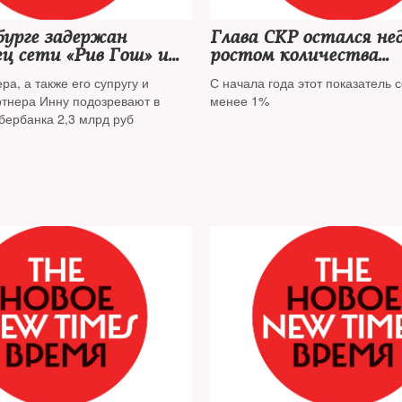
бурге задержан
Глава СКР остался не
ец сети «Рив Гош» и
ростом количества
ретейлера «Юлмарт»
оправдательных приг
ра, а также его супругу и
С начала года этот показатель 
ртнера Инну подозревают в
менее 1%
бербанка 2,3 млрд руб