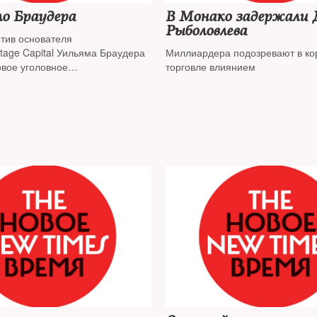
ло Браудера
В Монако задержали
Рыболовлева
отив основателя
tage Capital Уильяма Браудера
Миллиардера подозревают в ко
овое уголовное
торговле влиянием
нии преступного сообщества, у
ив на убийство Сергея
 заявляют в Генпрокуратуре