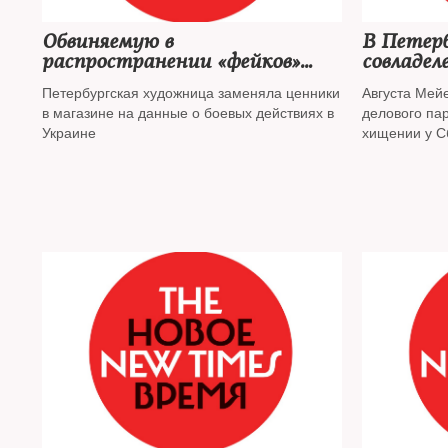
Обвиняемую в
В Петер
распространении «фейков»
совладел
Скочиленко поместили в ИВС
онлайн-
Петербургская художница заменяла ценники
Августа Мейе
для ознакомления с делом
в магазине на данные о боевых действиях в
делового па
Украине
хищении у С