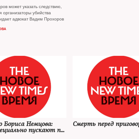
ров может указать следствию,
я организаторы убийства
идает адвокат Вадим Прохоров
ОВА
 Бориса Немцова:
Смерть перед пригово
ециально пускают по
 следу, чтобы