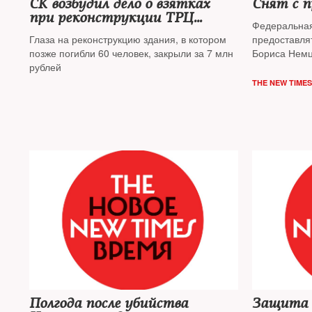
СК возбудил дело о взятках
Снят с п
при реконструкции ТРЦ
Федеральная
«Зимняя вишня»
Глаза на реконструкцию здания, в котором
предоставля
позже погибли 60 человек, закрыли за 7 млн
Бориса Немц
рублей
наружного н
Москворецко
THE NEW TIMES
семьи полит
Полгода после убийства
Защита 