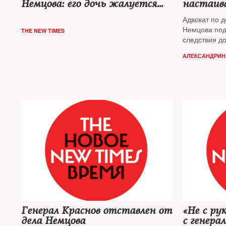
Немцова: его дочь жалуется
настаива
на российские власти в
Рамзана
Адвокат по д
Страсбург
Немцова под
THE NEW TIMES
следствия д
чиновников 
АЛЕКСАНДРИН
Генерал Краснов отставлен от
«Не с ру
дела Немцова
с генера