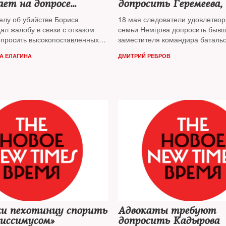
ет на допросе
допросить Геремеева, 
 Кадырова
знают», где его искат
елу об убийстве Бориса
18 мая следователи удовлетвор
ал жалобу в связи с отказом
семьи Немцова допросить бывш
опросить высокопоставленных
заместителя командира баталь
из Чечни
Руслана Геремеева
А ЕЛАГИНА
ДМИТРИЙ РЕБРОВ
ки пехотинцу спорить
Адвокаты требуют
лиссимусом»
допросить Кадырова