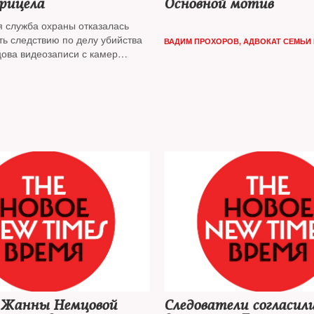
рицела
Основной мотив
 служба охраны отказалась
ть следствию по делу убийства
ВАДИМ ПРОХОРОВ, АДВОКАТ СЕМЬИ
ова видеозаписи с камер
аблюдения на Большом
м мосту, сообщили адвокаты
ика
Жанны Немцовой
Следователи согласил