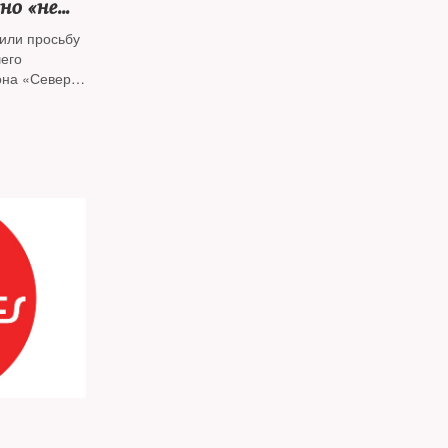
но «не
ь
или просьбу
его
она «Север»