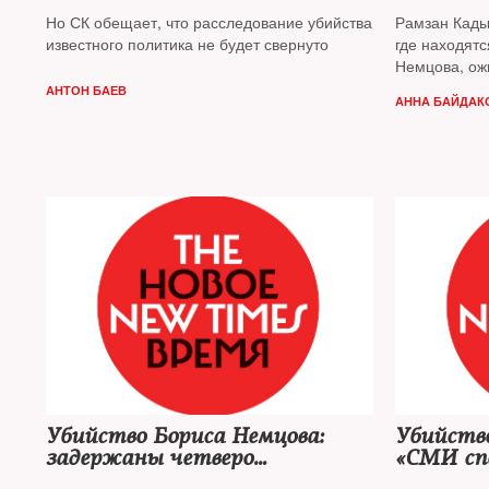
Но СК обещает, что расследование убийства
Рамзан Кады
известного политика не будет свернуто
где находятс
Немцова, ож
АНТОН БАЕВ
АННА БАЙДАК
Убийство Бориса Немцова:
Убийство
задержаны четверо
«СМИ сп
подозреваемых
ложному