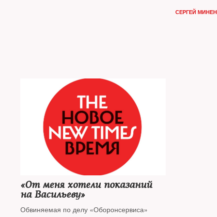
запутать
СЕРГЕЙ МИНЕ
исполни
«От меня хотели показаний
на Васильеву»
Обвиняемая по делу «Оборонсервиса»