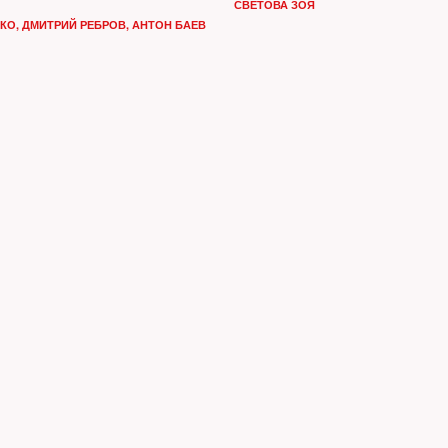
СВЕТОВА ЗОЯ
 и заказчиков, и
НКО
,
ДМИТРИЙ РЕБРОВ
,
АНТОН БАЕВ
телей»