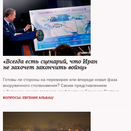
«Всегда есть сценарий, что Иран
не захочет закончить войну»
Готовы ли стороны на перемирие или впереди новая фаза
вооруженного столкновения? Своим представлением
о будущем самого горячего конфликта на Ближнем Востоке
с
The New Times
поделились военный обозреватель
Давид
ВОПРОСЫ: ЕВГЕНИЯ АЛЬБАЦ*
Шарп
и журналист, автор книги «Всем Иран»
Никита Смагин*