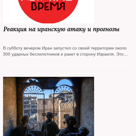
Реакция на иранскую атаку и прогнозы
В субботу вечером Иран запустил со своей территории около
300 ударных беспилотников и ракет в сторону Израиля. Это
первая и самая мощная по количеству беспилотников и ракет
прямая атака. Израилю удалось отбить ее, перехватив почти
все выпущенные снаряды. Те, что упали, нанесли лишь
незначительный ущерб. Колонки мировых СМИ пересказывает
Маша Слоним