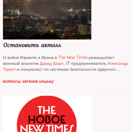
Остановить аятолл
О вой­не Израиля и Ирана в
The New Times
размышляют
военный аналитик
Давид Шарп
,
IT
-предприниматель
Александр
Туркот
и специалист по системам безопасности ядерного
оружия
Павел Подвиг
ВОПРОСЫ: ЕВГЕНИЯ АЛЬБАЦ*