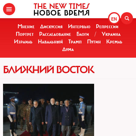
THE NEW TIMES
НОВОЕ ВРЕМЯ
EN
Мнение
Дискуссия
Интервью
Репрессии
Портрет
Расследование
Блоги
/
Украина
Израиль
Навальный
Трамп
Путин
Кремль
Дума
БЛИЖНИЙ ВОСТОК