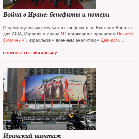
Война в Иране: бенефиты и потери
О промежуточных результатах конфликта на Ближнем Востоке
для США, Израиля и Ирана
NT
поговорил с иранистом
Никитой
Смагиным*
, израильским военным аналитиком
Давидом
Шарпом
и профессором Гарвардского университета
Евгением
Шахновичем
ВОПРОСЫ: ЕВГЕНИЯ АЛЬБАЦ*
Иранский шантаж