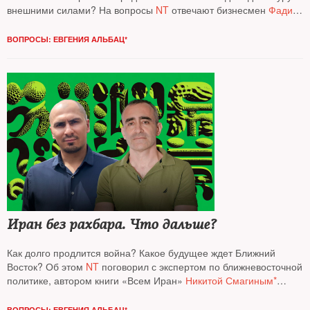
внешними силами? На вопросы
NT
отвечают бизнесмен
Фади
Храйбе
, журналист, эксперт по Центральной Азии
Аркадий
Дубнов
и основатель аналитического проекта
Re: Russia
ВОПРОСЫ: ЕВГЕНИЯ АЛЬБАЦ*
политолог
Кирилл Рогов*
Иран без рахбара. Что дальше?
Как долго продлится война? Какое будущее ждет Ближний
Восток? Об этом
NT
поговорил с экспертом по ближневосточной
политике, автором книги «Всем Иран»
Никитой Смагиным*
и израильским журналистом, военным аналитиком
Давидом
Шарпом
ВОПРОСЫ: ЕВГЕНИЯ АЛЬБАЦ*