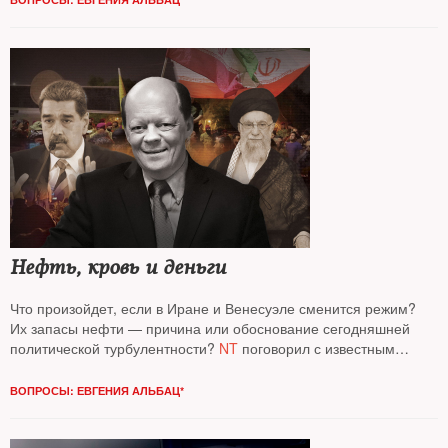
Нефть, кровь и деньги
Что произойдет, если в Иране и Венесуэле сменится режим?
Их запасы нефти — причина или обоснование сегодняшней
политической турбулентности?
NT
поговорил с известным
аналитиком газонефтяного рынка
Сергеем Вакуленко
, старшим
научным сотрудником Берлинского центра Карнеги
ВОПРОСЫ: ЕВГЕНИЯ АЛЬБАЦ*