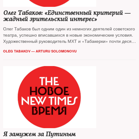
Олег Табаков: «Единственный критерий —
жадный зрительский интерес»
Олег Табаков был одним один из немногих деятелей советского
театра, успешно вписавшихся в новые экономические условия.
Художественный руководитель МХТ и «Табакерки» почти десять
лет назад говорил The New Times, почему сравнивать советский
OLEG TABAKOV — ARTURU SOLOMONOVU
театр с современным — бессмысленно
Я замужем за Путиным