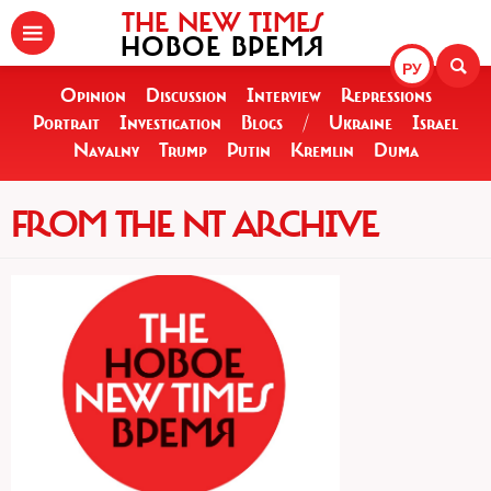
THE NEW TIMES
НОВОЕ ВРЕМЯ
РУ
Opinion
Discussion
Interview
Repressions
Portrait
Investigation
Blogs
/
Ukraine
Israel
Navalny
Trump
Putin
Kremlin
Duma
FROM THE NT ARCHIVE