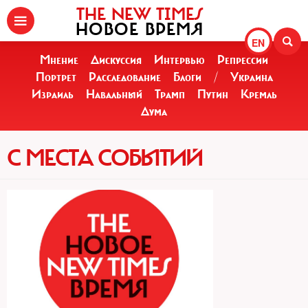
THE NEW TIMES
НОВОЕ ВРЕМЯ
EN
Мнение
Дискуссия
Интервью
Репрессии
Портрет
Расследование
Блоги
/
Украина
Израиль
Навальный
Трамп
Путин
Кремль
Дума
С МЕСТА СОБЫТИЙ