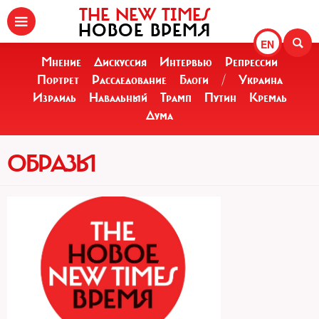
THE NEW TIMES
НОВОЕ ВРЕМЯ
EN
Мнение
Дискуссия
Интервью
Репрессии
Портрет
Расследование
Блоги
/
Украина
Израиль
Навальный
Трамп
Путин
Кремль
Дума
ОБРАЗЫ