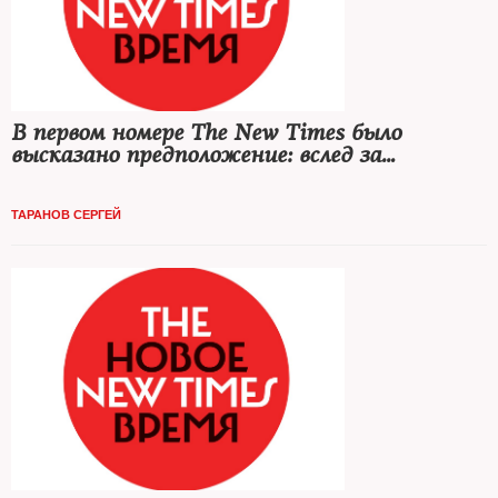
В первом номере The New Times было
высказано предположение: вслед за
Toyota/Lexus, чья продукция подорожала в
России на 2—5%, поднимут цены и другие
ТАРАНОВ СЕРГЕЙ
автопроизводители — в первую очередь
японские.