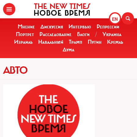
THE NEW TIMES
НОВОЕ ВРЕМЯ
EN
Мнение
Дискуссия
Интервью
Репрессии
Портрет
Расследование
Блоги
/
Украина
Израиль
Навальный
Трамп
Путин
Кремль
Дума
АВТО