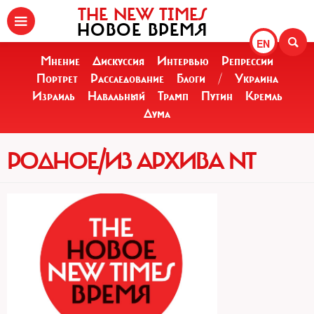
THE NEW TIMES
НОВОЕ ВРЕМЯ
EN
Мнение
Дискуссия
Интервью
Репрессии
Портрет
Расследование
Блоги
/
Украина
Израиль
Навальный
Трамп
Путин
Кремль
Дума
РОДНОЕ/ИЗ АРХИВА NT