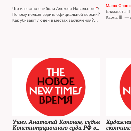
Маша Слон
Что известно о гибели Алексея Навального
*
?
Елизаветы II
Почему нельзя верить официальной версии?
Карла III — 
Как убивают людей в местах заключения?
Чарльза
На вопросы
The New Times
отвечают
основательница организации «Русь
сидящая»
**
Ольга Романова
**
, врач-
реаниматолог
Александр Полупан
, пресс-
секретарь Алексея Навального
Кира
Ярмыш
**
Ушел Анатолий Кононов, судья
Художни
Конституционного суда РФ в
скончалс