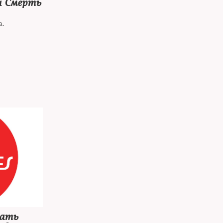
и Смерть
а.
мать