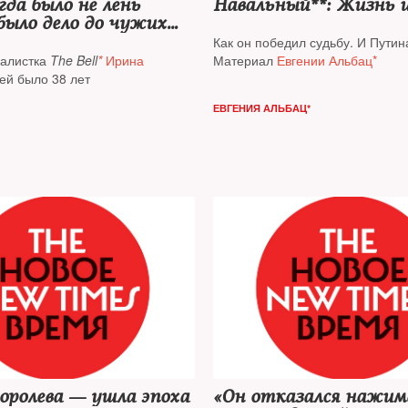
гда было не лень
Навальный**: Жизнь 
 было дело до чужих
 И она очень хотела,
Как он победил судьбу. И Путин
юди были вместе,
налистка
The Bell
*
Ирина
Материал
Евгении Альбац*
ознь»
 ей было 38 лет
ЕВГЕНИЯ АЛЬБАЦ*
оролева — ушла эпоха
«Он отказался нажи