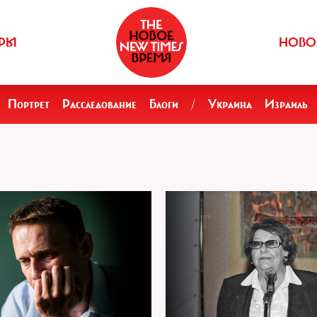
РЫ
НОВО
Портрет
Расследование
Блоги
/
Украина
Израиль