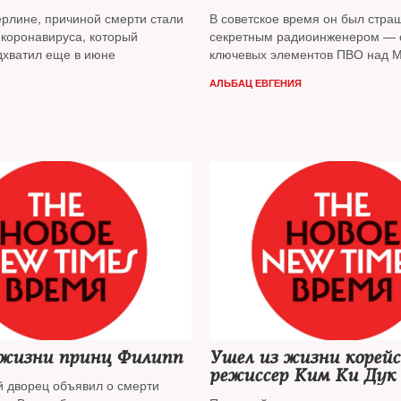
— Дмитрий Борисови
ерлине, причиной смерти стали
В советское время он был стра
 коронавируса, который
секретным радиоинженером — 
дхватил еще в июне
ключевых элементов ПВО над М
новое российское стал предпр
АЛЬБАЦ ЕВГЕНИЯ
основателем компании мобильн
"Вымпелком", потом — филант
предпринимателем. В 2015 году
"Династия", который ежегодно о
благотворительность 12 миллио
долларов, был объявлен иност
агентом. В 2021 году, весной, о
границу, где и скончался
 жизни принц Филипп
Ушел из жизни корей
режиссер Ким Ки Дук
й дворец объявил о смерти