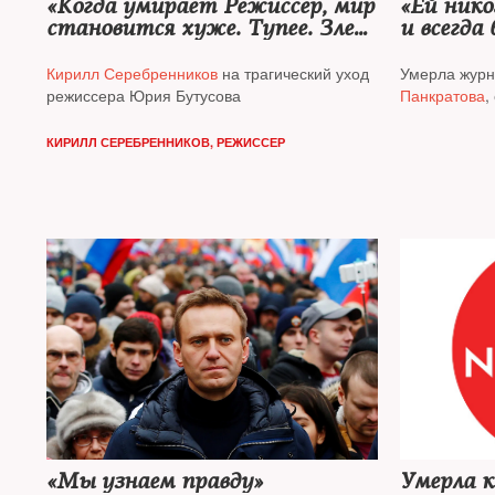
«Когда умирает Режиссер, мир
«Ей нико
становится хуже. Тупее. Злее.
и всегда
Скучнее. Уродливее.
проблем.
Бессмысленнее...»
чтобы л
Кирилл Серебренников
на трагический уход
Умерла жур
а не пор
режиссера Юрия Бутусова
Панкратова
,
КИРИЛЛ СЕРЕБРЕННИКОВ, РЕЖИССЕР
«Мы узнаем правду»
Умерла к