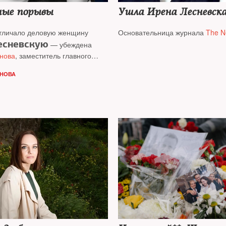
ные порывы
Ушла Ирена Лесневск
 отличало деловую женщину
Основательница журнала
The N
есневскую
— убеждена
нова
, заместитель главного
урналов «Новое время» и
The
НОВА