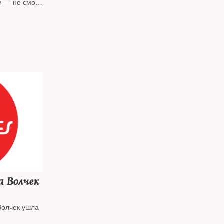
и — не смог
обходятся с
 10 лет он
ами — в
 мы
Зои
огое
тельного
а Волчек
Волчек ушла