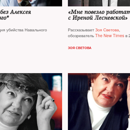
 без Алексея
«Мне повезло работа
го*
с Иреной Лесневской»
дня убийства Навального
Рассказывает
Зоя Светова
,
обозреватель
The New Times
в 
ЗОЯ СВЕТОВА