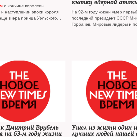
кнопку ядерной атак
им
о кончине королевы
тренировках»
 и наступлении эпохи короля
На 92-м году жизни умер первы
еще вчера принца Уэльского
последний президент СССР Ми
Горбачев. Мировые лидеры и п
выразили соболезнования семь
Сергеевича. Не согласны с ними
КПРФ.
The New Times
собрал р
уход лауреата Нобелевской пр
лидера КПСС и первого презид
Михаила Горбачева. Прощание 
назначили на эту субботу
к Дмитрий Врубель
Ушел из жизни один и
я на 63-м году жизни
лучших людей нашей