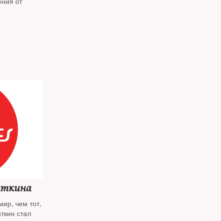
ения от
аткина
ир, чем тот,
ткин стал