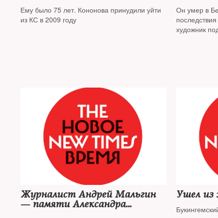
отставке, честный,
Ему было 75 лет. Кононова принудили уйти
Он умер в Б
отважный, замечательный
из КС в 2009 году
последствия
человек
художник по
Журналист Андрей Мальгин
Ушел из
— памяти Александра
Букингемски
Градского