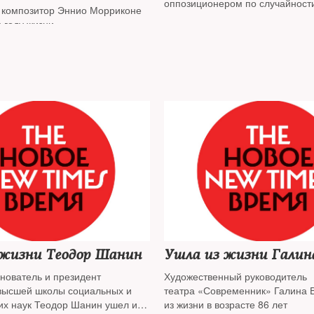
оппозиционером по случайност
 композитор Эннио Морриконе
видеть, как полицейские грубо 
 году жизни
пожилой женщиной. Следующие
провел — с короткими перерыв
тюрьмах и лагерях. В 2012 году
опубликовали о нем очерк пера
Световой
. Прочитайте — он мн
объясняет в судьбе этого удиви
человека
 жизни Теодор Шанин
Ушла из жизни Галин
снователь и президент
Художественный руководитель
высшей школы социальных и
театра «Современник» Галина 
их наук Теодор Шанин ушел из
из жизни в возрасте 86 лет