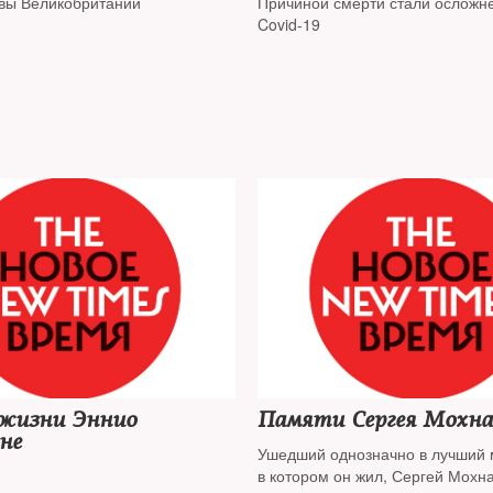
вы Великобритании
Причиной смерти стали осложн
Covid-19
 жизни Эннио
Памяти Сергея Мохн
не
Ушедший однозначно в лучший м
в котором он жил, Сергей Мохна