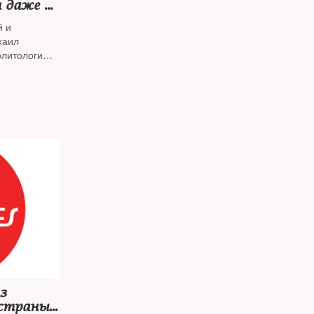
и даже на
й и
хаил
олитологи
е Михаила
 только в
еакции на
емии мира,
ента СССР
с ним
з
 страны