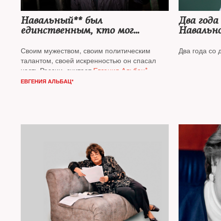
Навальный** был
Два года
единственным, кто мог
Навально
отобрать власть у Путина
Своим мужеством, своим политическим
Два года со 
талантом, своей искренностью он спасал
честь России, считает
Евгения Альбац*
ЕВГЕНИЯ АЛЬБАЦ*