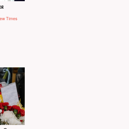
ая
ew Times