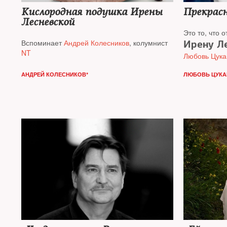
Кислородная подушка Ирены
Прекрас
Лесневской
Это то, что
Вспоминает
Андрей Колесников
, колумнист
Ирену Л
NT
Любовь Цука
редактора ж
АНДРЕЙ КОЛЕСНИКОВ*
ЛЮБОВЬ ЦУКА
New Times