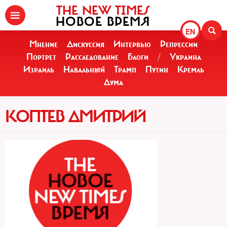
THE NEW TIMES
НОВОЕ ВРЕМЯ
EN
Мнение
Дискуссия
Интервью
Репрессии
Портрет
Расследование
Блоги
/
Украина
Израиль
Навальный
Трамп
Путин
Кремль
Дума
КОПТЕВ ДМИТРИЙ