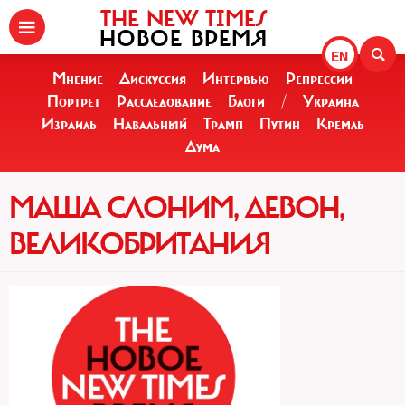
THE NEW TIMES
НОВОЕ ВРЕМЯ
EN
Мнение
Дискуссия
Интервью
Репрессии
Портрет
Расследование
Блоги
/
Украина
Израиль
Навальный
Трамп
Путин
Кремль
Дума
МАША СЛОНИМ, ДЕВОН,
ВЕЛИКОБРИТАНИЯ