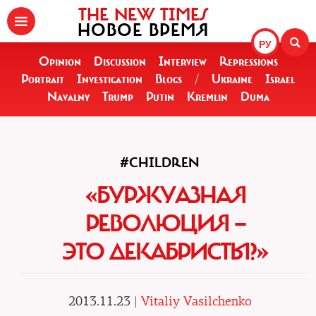
THE NEW TIMES
НОВОЕ ВРЕМЯ
РУ
Opinion
Discussion
Interview
Repressions
Portrait
Investigation
Blogs
/
Ukraine
Israel
Navalny
Trump
Putin
Kremlin
Duma
#CHILDREN
«БУРЖУАЗНАЯ
РЕВОЛЮЦИЯ —
ЭТО ДЕКАБРИСТЫ?»
2013.11.23 |
Vitaliy Vasilchenko