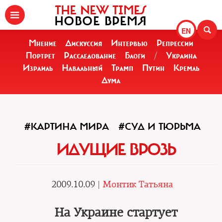
THE NEW TIMES
НОВОЕ ВРЕМЯ
EN
Мнение
Дискуссия
Интервью
Репрессии
Портрет
Расследование
Блоги
/
Украина
Израиль
Навальный
Трамп
Путин
Кремль
Дума
#КАРТИНА МИРА
#СУД И ТЮРЬМА
ИДУЩИЕ ВРОЗЬ
2009.10.09 |
Монтик Татьяна
На Украине стартует