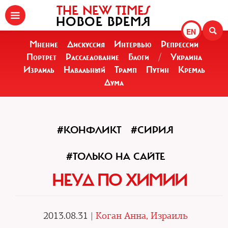
THE NEW TIMES
НОВОЕ ВРЕМЯ
EN
Мнение
Дискуссия
Интервью
Репрессии
Портрет
Расследование
Блоги
/
Украина
Израиль
Навальный
Трамп
Путин
Кремль
Дума
#КОНФЛИКТ
#СИРИЯ
#ТОЛЬКО НА САЙТЕ
НЕУД ПО ХИМИИ
2013.08.31 |
Коган Анна, Израиль