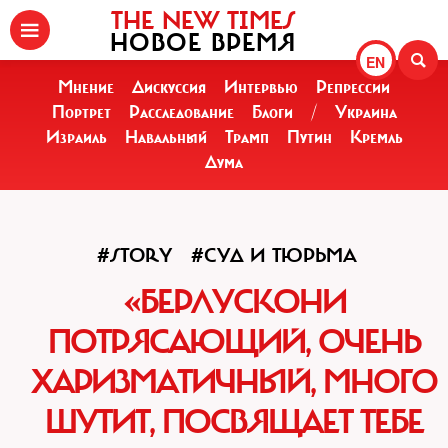
THE NEW TIMES
НОВОЕ ВРЕМЯ
EN
Мнение
Дискуссия
Интервью
Репрессии
Портрет
Расследование
Блоги
/
Украина
Израиль
Навальный
Трамп
Путин
Кремль
Дума
#STORY
#СУД И ТЮРЬМА
«БЕРЛУСКОНИ
ПОТРЯСАЮЩИЙ, ОЧЕНЬ
ХАРИЗМАТИЧНЫЙ, МНОГО
ШУТИТ, ПОСВЯЩАЕТ ТЕБЕ