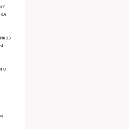
же
ика
иказ
лы
го.
ым