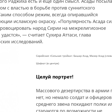
ого Раджиха есть и еще один смысл. Асады посыл
ом с властью в борьбе против суннитского
Таким способом режим, всегда опиравшийся
люции исламскую окраску. «Популярность Асада с
спровоцировать народ Сирии на межрелигиозное
удастся», — считает Сухира Аттаси, глава
ских исследований.
Сирийская «Сильная тройка»: Башар Асад, Махер Асад (слева
Шафкат (в центре)
Целуй портрет!
Массового дезертирства в армии 
нет, но немало солдат и офицеров
среднего звена покидают полки и
стараются по возможности не