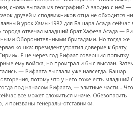
ки, снова выпала из географии? А заодно с ней — 
казок друзей и сподвижников отца не обходится ни
главный урок Хамы-1982 для Башара Асада сейчас 
го города отвечал младший брат Хафеза Асада — Р
тными Оборонительными бригадами. Но тогда же
вая кошка: президент утратил доверие к брату,
Сирии». Еще через год Рифаат совершил попытку
рные ему войска, но проиграл и был выслан. Зате
угались — Рифаата выслали уже навсегда. Башар
повторения, потому что у него тоже есть младший 
 тогда под началом Рифаата, — элитные части… Чт
 сейчас все может сложиться иначе. Обезопасить
о, и призваны генералы-отставники.