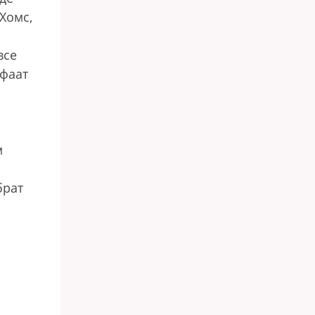
Хомс,
все
ифаат
м
брат
о