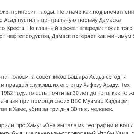
же, приносит плоды. Не иначе как под впечатлен
р Асад пустил в центральную тюрьму Дамаска
 Креста. Но главный эффект впереди: после того 
орт нефтепродуктов, Дамаск потеряет как минимум 
чти половина советников Башара Асада сегодня
 и правдой служивших его отцу Хафезу Асаду. Тех
82 году, то есть почти за 30 лет до того, как то ж
 Бенгази при помощи своих ВВС Муамар Каддафи,
в в Хаме, убив за три дня 30 тыс. человек.
ворили про Хаму: «Она выпала из географии и вошл
енту бывшие генералы-головорезы? Чтобы Хама, г