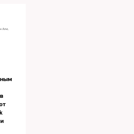
н Али,
рным
ев
ют
k
ли