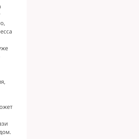
а
у
о,
ресса
уже
е
я,
может
ази
дом.