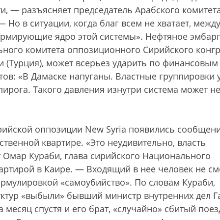
ти, — разъясняет председатель Арабского комитет
Но в ситуации, когда благ всем не хватает, межд
ормирующие ядро этой системы». Нефтяное эмбарг
льного комитета оппозиционного Сирийского конг
и (Турция), может всерьез ударить по финансовым
тов: «В Дамаске напуганы. Властные группировки 
пирога. Такого давления изнутри система может н
ирийской оппозиции New Syria появились сообщени
ственной квартире. «Это неудивительно, власть
т Омар Кураби, глава сирийского Национального
артирой в Каире. — Входящий в нее человек не с
ормулировкой «самоубийство». По словам Кураби,
уктур «выбыли» бывший министр внутренних дел Г
а месяц спустя и его брат, «случайно» сбитый поез