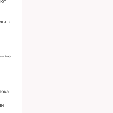
ают
ильно
) и Асеф
пока
ли