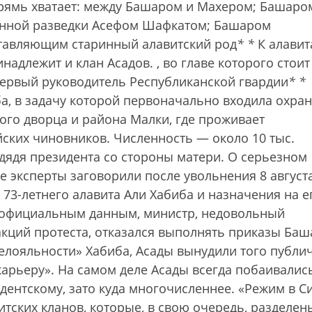
прямь хватает: между Башаром и Махером; Башаро
енной разведки Асефом Шафкатом; Башаром
ставляющим старинный алавитский род
*
*
К алавит
надлежит и клан Асадов.
, во главе которого стоит
первый руководитель Республиканской гвардии
*
*
, в задачу которой первоначально входила охра
ого дворца и района Малки, где проживает
ких чиновников. Численность — около 10 тыс.
ядя президента со стороны матери. О серьезном
 эксперты заговорили после увольнения 8 август
73-летнего алавита Али Хабиба и назначения на е
неофициальным данным, министр, недовольный
кций протеста, отказался выполнять приказы Баш
елояльности» Хабиба, Асады вынудили того публи
карьеру». На самом деле Асады всегда побаивалис
идентскому, зато куда многочисленнее. «Режим в С
тских кланов, которые, в свою очередь, разделен