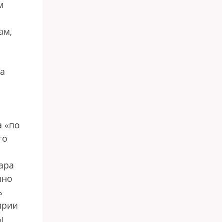
м
ам,
на
а «по
го
ара
чно
ь
ирии
ы