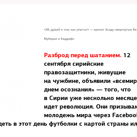
«Эй, думай о том, как упасть!» — кричат Асаду свергнутые Бе
Мубарак и Каддафи
Разброд перед шатанием.
12
сентября сирийские
правозащитники, живущие
на чужбине, объявили «всеми
днем осознания» — того, что
в Сирии уже несколько месяц
идет революция. Они призыва
молодежь мира через Faceboo
адеть в этот день футболки с картой страны и