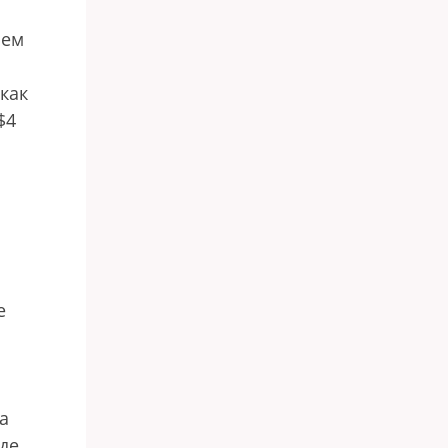
ием
как
$4
е
а
де