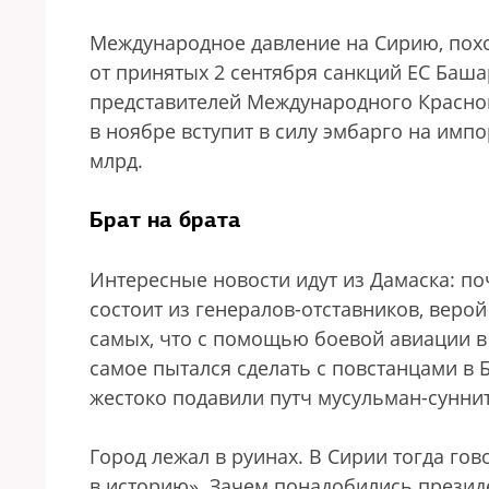
Международное давление на Сирию, похо
от принятых 2 сентября санкций ЕС Баша
представителей Международного Красного
в ноябре вступит в силу эмбарго на имп
млрд.
Брат на брата
Интересные новости идут из Дамаска: по
состоит из генералов-отставников, верой
самых, что с помощью боевой авиации в 19
самое пытался сделать с повстанцами в
жестоко подавили путч мусульман-суннито
Город лежал в руинах. В Сирии тогда го
в историю». Зачем понадобились презид