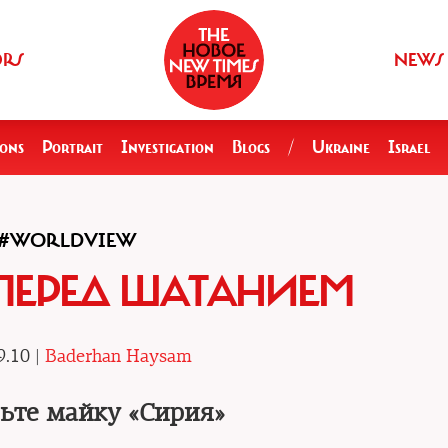
ORS
NEWS
ions
Portrait
Investigation
Blogs
/
Ukraine
Israel
#WORLDVIEW
ПЕРЕД ШАТАНИЕМ
9.10 |
Baderhan Haysam
ьте майку «Сирия»