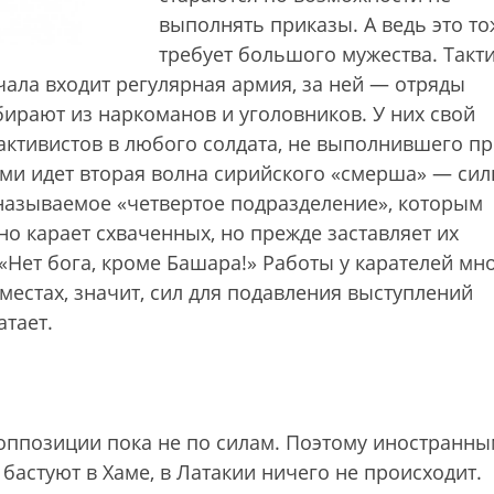
выполнять приказы. А ведь это то
требует большого мужества. Такт
чала входит регулярная армия, за ней — отряды
ирают из наркоманов и уголовников. У них свой
активистов в любого солдата, не выполнившего пр
ими идет вторая волна сирийского «смерша» — си
 называемое «четвертое подразделение», которым
но карает схваченных, но прежде заставляет их
«Нет бога, кроме Башара!» Работы у карателей мно
местах, значит, сил для подавления выступлений
атает.
оппозиции пока не по силам. Поэтому иностранн
 бастуют в Хаме, в Латакии ничего не происходит.