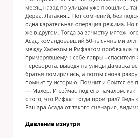
месяц назад по улицам уже прошлись тан
Дераа, Латакия… Нет сомнений, без подс
одна карательная операция режима. Но 
же в другом. Тогда за зачистку мятежно
Асад, командовавший 50-тысячными эли
между Хафезом и Рифаатом пробежала пер
примерявшему к себе лавры «спасителя 
переворота, выведя на улицы Дамаска ве
братья помирились, а потом снова разр
помнит ту историю. Помнит и боится ее 
— Махер. И сейчас под его началом, как
с того, что Рифаат тогда проиграл? Ведь
Башара Асада от такого сценария, видим
Давление изнутри