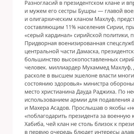
Разногласий в президентском клане и в
и мужем его сестры Бушры — главой во
и олигархическим кланом Махлуф, пред
составляющим 11% населения Сирии, при
«серый кардинал» сирийской политики, 
Придворная военизированная спецслужба
центральной части Дамаска, президентск
большинство высокопоставленных сирийс
человек.
миллиардер Мухаммед Махлуф, д
расколе в высшем эшелоне власти многие
состоянию здоровья» министра обороны 
место христианина Дауда Раджиха. По 
использованием армии для подавления а
и Махера Асадов. Прослышав о якобы «н
«поблагодарить президента за военную 
Хабиба, чей клан не столь близок к през
в первую очередь блюдет интересы алави