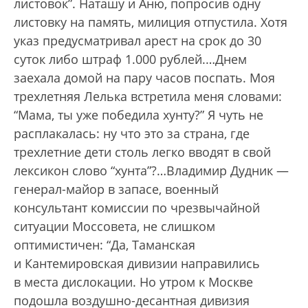
листовок”. Наташу и Аню, попросив одну
листовку на память, милиция отпустила. Хотя
указ предусматривал арест на срок до 30
суток либо штраф 1.000 рублей.…Днем
заехала домой на пару часов поспать. Моя
трехлетняя Лелька встретила меня словами:
“Мама, ты уже победила хунту?” Я чуть не
расплакалась: ну что это за страна, где
трехлетние дети столь легко вводят в свой
лексикон слово “хунта”?…Владимир Дудник —
генерал-майор в запасе, военный
консультант комиссии по чрезвычайной
ситуации Моссовета, не слишком
оптимистичен: “Да, Таманская
и Кантемировская дивизии направились
в места дислокации. Но утром к Москве
подошла воздушно-десантная дивизия