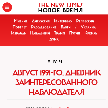
THE NEW TIMES
НОВОЕ ВРЕМЯ
Мнение
Дискуссия
Интервью
Репрессии
Портрет
Расследование
Блоги
/
Украина
Израиль
Навальный
Трамп
Путин
Кремль
Дума
#ПУТЧ
АВГУСТ 1991-ГО. ДНЕВНИК
ЗАИНТЕРЕСОВАННОГО
НАБЛЮДАТЕЛЯ