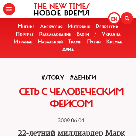
THE NEW TIMES
НОВОЕ ВРЕМЯ
EN
Мнение
Дискуссия
Интервью
Репрессии
Портрет
Расследование
Блоги
/
Украина
Израиль
Навальный
Трамп
Путин
Кремль
Дума
#STORY
#ДЕНЬГИ
СЕТЬ С ЧЕЛОВЕЧЕСКИМ
ФЕЙСОМ
2009.06.04
22-летний миллиардер Марк