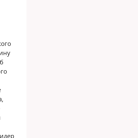
кого
пину
об
ого
е
,
е
я
ь
лидер