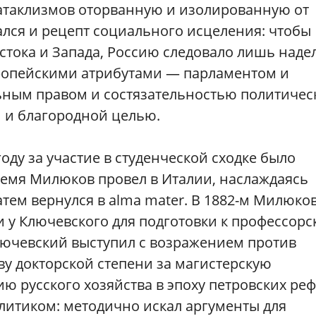
катаклизмов оторванную и изолированную от
лся и рецепт социального исцеления: чтобы
стока и Запада, Россию следовало лишь наде
опейскими атрибутами — парламентом и
ьным правом и состязательностью политичес
й и благородной целью.
оду за участие в студенческой сходке было
ремя Милюков провел в Италии, наслаждаясь
ем вернулся в alma mater. В 1882-м Милюко
и у Ключевского для подготовки к профессорс
Ключевский выступил с возражением против
у докторской степени за магистерскую
 русского хозяйства в эпоху петровских ре
итиком: методично искал аргументы для