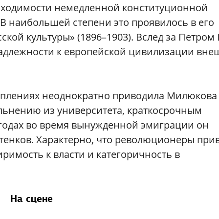
обходимости немедленной конституционной
В наибольшей степени это проявилось в его
кой культуры» (1896–1903). Вслед за Петром 
адлежности к европейской цивилизации вне
уплениях неоднократно приводила Милюкова 
льнению из университета, краткосрочным
годах во время вынужденной эмиграции он
ттенков. Характерно, что революционеры при
имость к власти и категоричность в
На сцене