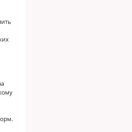
лить
ких
ва
кому
форм.