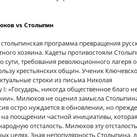
юков vs Столыпин
столыпинская программа превращения русс
тного хозяина. Кадеты противостояли Столы
о сути, требования революционного лагеря 
льзу крестьянских общин. Ученик Ключевск
 актуальные строки из письма Николая
I: «Государь, никогда общественное благо н
нии». Милюков не оценил замысла Столыпина
сия остро нуждается в обновлении, но прежд
 на поощрении частной инициативы, котора
ародную отсталость. Милюков эту отсталост
ных целях. Зная непопулярность Столыпина, 