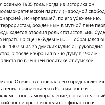
 осенью 1905 года, когда из историка он
нодемократической партии (Народной свобод
монархией, исчерпавшей, по его убеждению,
 террористам, рожденным в мутной пене пер
ь кадетов отводил роль статистов. «Вы буде
а играть на сцене будем мы», — обращался он
06–1907-м из-за думских кулис он руководил
ва, а после избрания в 3-ю Думу в 1907-м
иалиста по внешней политике от думской
ойство Отечества отвечало его представлению
ь ценил появившиеся в России ростки
как местное самоуправление, состязательны
кий рост и крепкая кредитно-финансовая