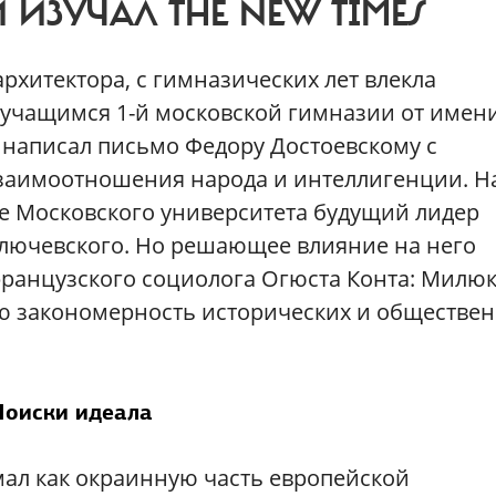
ИЗУЧАЛ THE NEW TIMES
рхитектора, с гимназических лет влекла
ь учащимся 1-й московской гимназии от имен
 написал письмо Федору Достоевскому с
взаимоотношения народа и интеллигенции. Н
е Московского университета будущий лидер
Ключевского. Но решающее влияние на него
 французского социолога Огюста Конта: Милю
ю закономерность исторических и обществе
Поиски идеала
ал как окраинную часть европейской