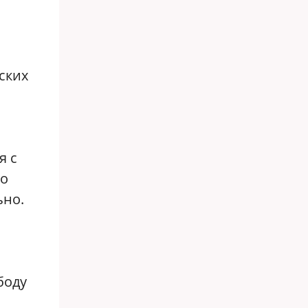
ских
я с
По
ьно.
боду