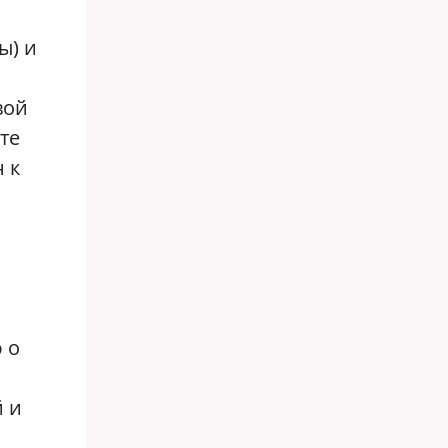
ы) и
вой
те
 к
 о
й и