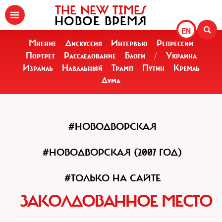
THE NEW TIMES
НОВОЕ ВРЕМЯ
EN
Мнение
Дискуссия
Интервью
Репрессии
Портрет
Расследование
Блоги
/
Украина
Израиль
Навальный
Трамп
Путин
Кремль
Дума
#НОВОДВОРСКАЯ
#НОВОДВОРСКАЯ (2007 ГОД)
#ТОЛЬКО НА САЙТЕ
ЗАКОЛДОВАННОЕ МЕСТО