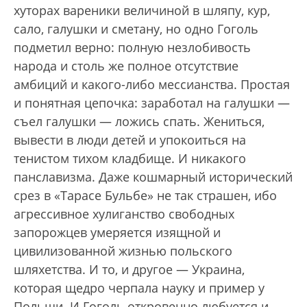
хуторах вареники величиной в шляпу, кур,
сало, галушки и сметану, но одно Гоголь
подметил верно: полную незлобивость
народа и столь же полное отсутствие
амбиций и какого-либо мессианства. Простая
и понятная цепочка: заработал на галушки —
съел галушки — ложись спать. Жениться,
вывести в люди детей и упокоиться на
тенистом тихом кладбище. И никакого
панславизма. Даже кошмарный исторический
срез в «Тарасе Бульбе» не так страшен, ибо
агрессивное хулиганство свободных
запорожцев умеряется изящной и
цивилизованной жизнью польского
шляхетства. И то, и другое — Украина,
которая щедро черпала науку и пример у
Польши. И Гоголь откровенно любуется и