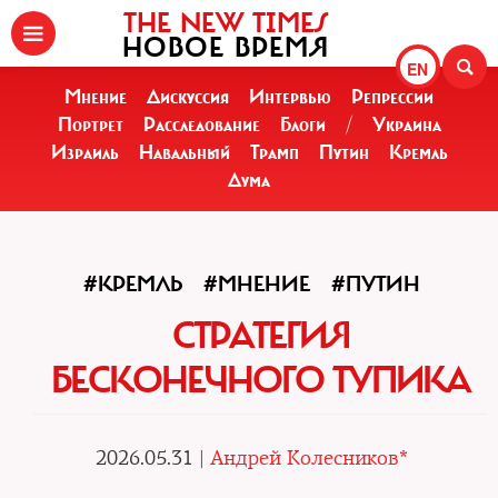
THE NEW TIMES
НОВОЕ ВРЕМЯ
EN
Мнение
Дискуссия
Интервью
Репрессии
Портрет
Расследование
Блоги
/
Украина
Израиль
Навальный
Трамп
Путин
Кремль
Дума
#КРЕМЛЬ
#МНЕНИЕ
#ПУТИН
СТРАТЕГИЯ
БЕСКОНЕЧНОГО ТУПИКА
2026.05.31 |
Андрей Колесников*