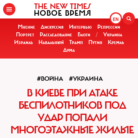
THE NEW TIMES
НОВОЕ ВРЕМЯ
EN
Мнение
Дискуссия
Интервью
Репрессии
Портрет
Расследование
Блоги
/
Украина
Израиль
Навальный
Трамп
Путин
Кремль
Дума
#ВОЙНА
#УКРАИНА
В КИЕВЕ ПРИ АТАКЕ
БЕСПИЛОТНИКОВ ПОД
УДАР ПОПАЛИ
МНОГОЭТАЖНЫЕ ЖИЛЫЕ