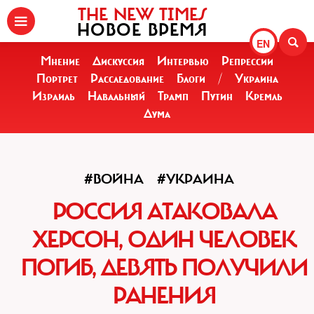
THE NEW TIMES
НОВОЕ ВРЕМЯ
EN
Мнение
Дискуссия
Интервью
Репрессии
Портрет
Расследование
Блоги
/
Украина
Израиль
Навальный
Трамп
Путин
Кремль
Дума
#ВОЙНА
#УКРАИНА
РОССИЯ АТАКОВАЛА
ХЕРСОН, ОДИН ЧЕЛОВЕК
ПОГИБ, ДЕВЯТЬ ПОЛУЧИЛИ
РАНЕНИЯ