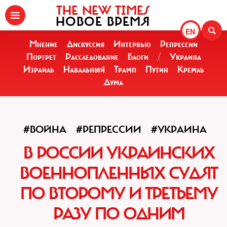
THE NEW TIMES
НОВОЕ ВРЕМЯ
EN
Мнение
Дискуссия
Интервью
Репрессии
Портрет
Расследование
Блоги
/
Украина
Израиль
Навальный
Трамп
Путин
Кремль
Дума
#ВОЙНА
#РЕПРЕССИИ
#УКРАИНА
В РОССИИ УКРАИНСКИХ
ВОЕННОПЛЕННЫХ СУДЯТ
ПО ВТОРОМУ И ТРЕТЬЕМУ
РАЗУ ПО ОДНИМ