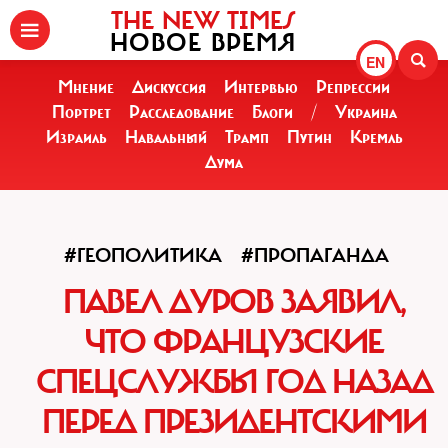
THE NEW TIMES
НОВОЕ ВРЕМЯ
EN
Мнение
Дискуссия
Интервью
Репрессии
Портрет
Расследование
Блоги
/
Украина
Израиль
Навальный
Трамп
Путин
Кремль
Дума
#ГЕОПОЛИТИКА
#ПРОПАГАНДА
ПАВЕЛ ДУРОВ ЗАЯВИЛ,
ЧТО ФРАНЦУЗСКИЕ
СПЕЦСЛУЖБЫ ГОД НАЗАД
ПЕРЕД ПРЕЗИДЕНТСКИМИ