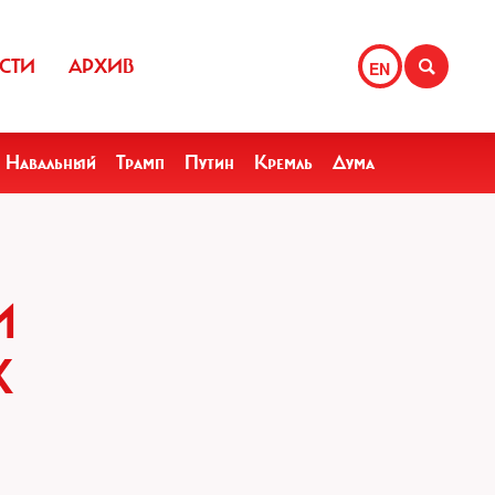
СТИ
АРХИВ
EN
Навальный
Трамп
Путин
Кремль
Дума
И
Х