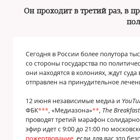
Он проходит в третий раз, в
по
Сегодня в России более полутора ты
со стороны государства по политич
они находятся в колониях, ждут суда
отправлен на принудительное лечен
12 июня независимые медиа и
YouTu
ФБК
***
, «Медиазона»
**
,
The Breakfas
проводят третий марафон солидарно
эфир идет с 9:00 до 21:00 по москов
пожертвование
, если для вас это без