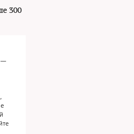
ше 300
 —
s
,
ие
й
йте