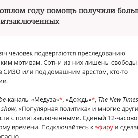
 прошлом году помощь получили боль
литзаключенных
сяч человек подвергаются преследованию
еским мотивам. Сотни из них лишены свободы
 в СИЗО или под домашним арестом, кто-то
ие.
be
-каналы «Медуза»
*
, «Дождь»
*
,
The New Time
t show
, «Популярная политика» и многие друг
сти с политзаключенными. Единый 12-часово
скому времени. Подключайтесь к
эфиру
и сдела
опасно.