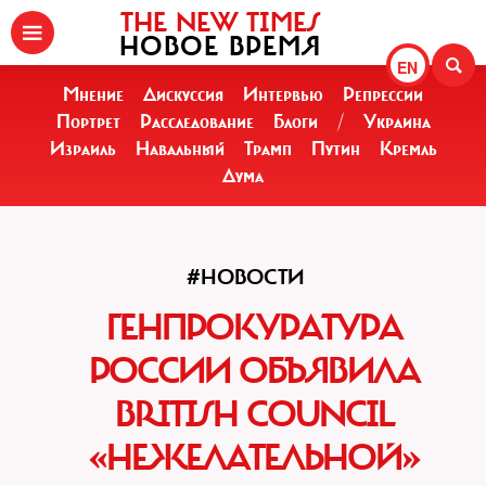
THE NEW TIMES
НОВОЕ ВРЕМЯ
EN
Мнение
Дискуссия
Интервью
Репрессии
Портрет
Расследование
Блоги
/
Украина
Израиль
Навальный
Трамп
Путин
Кремль
Дума
#НОВОСТИ
ГЕНПРОКУРАТУРА
РОССИИ ОБЪЯВИЛА
ВRITISH COUNCIL
«НЕЖЕЛАТЕЛЬНОЙ»