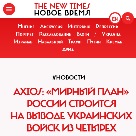
THE NEW TIMES
НОВОЕ ВРЕМЯ
EN
Мнение
Дискуссия
Интервью
Репрессии
Портрет
Расследование
Блоги
/
Украина
Израиль
Навальный
Трамп
Путин
Кремль
Дума
#НОВОСТИ
AXIOS: «МИРНЫЙ ПЛАН»
РОССИИ СТРОИТСЯ
НА ВЫВОДЕ УКРАИНСКИХ
ВОЙСК ИЗ ЧЕТЫРЕХ