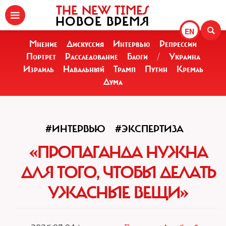
THE NEW TIMES
НОВОЕ ВРЕМЯ
EN
Мнение
Дискуссия
Интервью
Репрессии
Портрет
Расследование
Блоги
/
Украина
Израиль
Навальный
Трамп
Путин
Кремль
Дума
#ИНТЕРВЬЮ
#ЭКСПЕРТИЗА
«ПРОПАГАНДА НУЖНА
ДЛЯ ТОГО, ЧТОБЫ ДЕЛАТЬ
УЖАСНЫЕ ВЕЩИ»