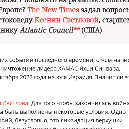
 может повлиять на развитие событи
 Европе?
The New Times
задал вопрос
стоковеду
Ксении Светловой
, старше
днику
Atlantic Council
**
(США)
х событий последнего времени, о чем напи
уничтожение лидера ХАМАС Яхьи Синвара,
ктября 2023 года на юге Израиля. Значит ли э
 Светлова:
Для того чтобы закончилась война
ы быть выполнены некоторые условия. Одно
овий, безусловно, это ликвидация верхушки
а. В лице Синвара была ликвидирована