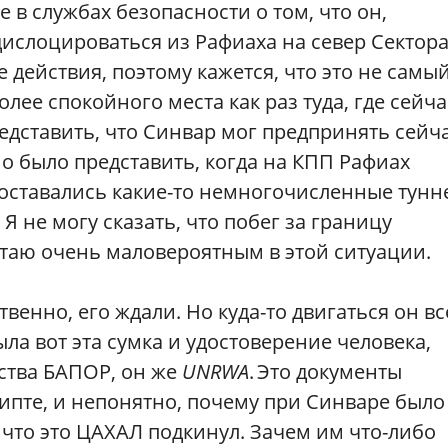
 в службах безопасности о том, что он,
ислоцироваться из Рафиаха на север Сектор
е действия, поэтому кажется, что это не самы
ее спокойного места как раз туда, где сейча
редставить, что Синвар мог предпринять сейч
но было представить, когда на КПП Рафиах
 оставались какие-то немногочисленные тунн
Я не могу сказать, что побег за границу
итаю очень маловероятным в этой ситуации.
твенно, его ждали. Но куда-то двигаться он вс
ыла вот эта сумка и удостоверение человека,
ства БАПОР, он же
UNRWA
. Это документы
гипте, и непонятно, почему при Синваре было
 что это ЦАХАЛ подкинул. Зачем им что-либо