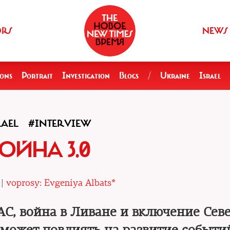
ORS
NEWS
ions
Portrait
Investigation
Blogs
/
Ukraine
Israel
RAEL
#INTERVIEW
ОЙНА 3.0
 |
voprosy: Evgeniya Albats*
С, война в Ливане и включение Сев