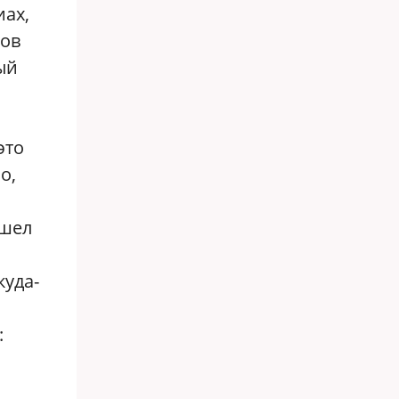
иах,
тов
ый
это
о,
ышел
куда-
:
и