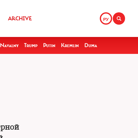
ARCHIVE
РУ
Navalny
Trump
Putin
Kremlin
Duma
ерной