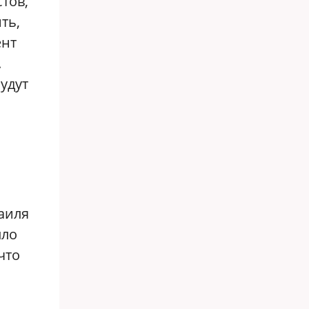
тов,
ть,
ент
.
удут
аиля
ыло
что