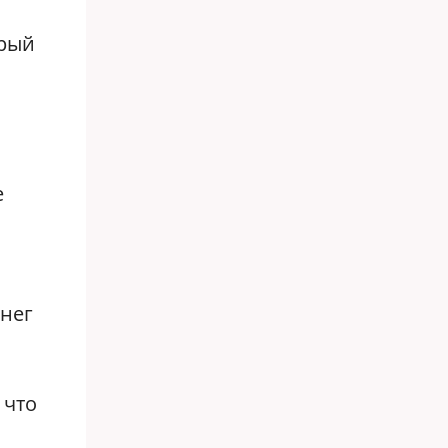
орый
е
енег
 что