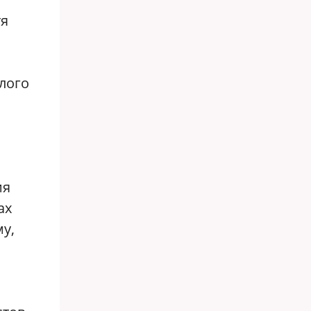
тя
лого
ия
ах
у,