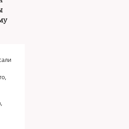
й
ы
му
сали
то,
,