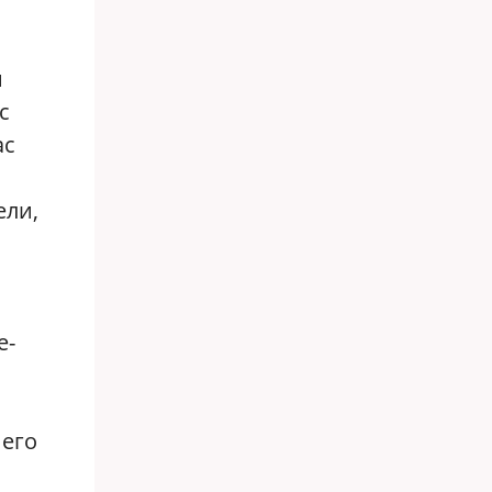
а
й
с
ас
ели,
е-
 его