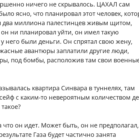
вершенно ничего не скрывалось. ЦАХАЛ сам
 было ясно, что планировал этот человек, кот
ал два миллиона палестинцев живым щитом,
 он ни планировал уйти, он имел такую
у него были деньги. Он спрятал свою жену,
 ужасные авантюры заплатили другие люди,
ары, под бомбы, расположив там свои военны
азывалась квартира Синвара в туннелях, там
 сейф с каким-то невероятным количеством д
 такое?
а что он идет. Может быть, он не предполагал,
результате Газа будет частично занята