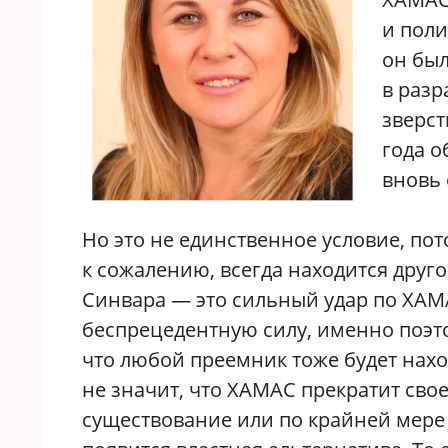
и поли
он был
в разр
зверст
года о
вновь 
Но это не единственное условие, пот
к сожалению, всегда находится друго
Синвара — это сильный удар по ХАМА
беспрецедентную силу, именно поэто
что любой преемник тоже будет наход
не значит, что ХАМАС прекратит сво
существование или по крайней мере 