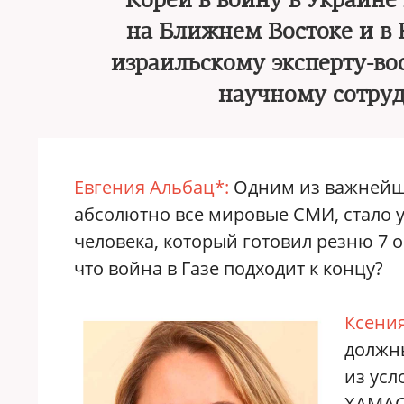
Кореи в войну в Украине
на Ближнем Востоке и в
израильскому эксперту-во
научному сотру
Евгения Альбац*:
Одним из важнейши
абсолютно все мировые СМИ, стало 
человека, который готовил резню 7 о
что война в Газе подходит к концу?
Ксения
должн
из усл
ХАМАС