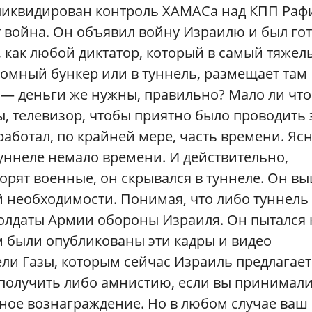
 ликвидирован контроль ХАМАСа над КПП Раф
т война. Он объявил войну Израилю и был го
и, как любой диктатор, который в самый тяжел
атомный бункер или в туннель, размещает там
 — деньги же нужны, правильно? Мало ли что
ы, телевизор, чтобы приятно было проводить 
работал, по крайней мере, часть времени. Ясн
туннеле немало времени. И действительно,
ворят военные, он скрывался в туннеле. Он в
ой необходимости. Понимая, что либо туннель
 солдаты Армии обороны Израиля. Он пытался 
м были опубликованы эти кадры и видео
ели Газы, которым сейчас Израиль предлагает
 получить либо амнистию, если вы принимал
жное вознаграждение. Но в любом случае ваш