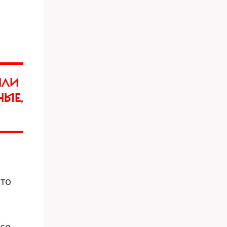
ШЛИ
НЫЕ,
Что
се