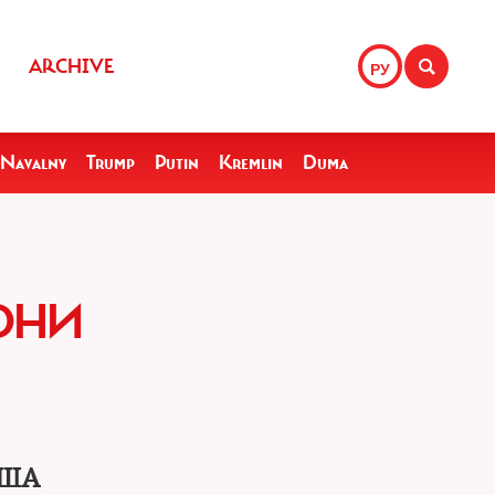
ARCHIVE
РУ
Navalny
Trump
Putin
Kremlin
Duma
ОНИ
США