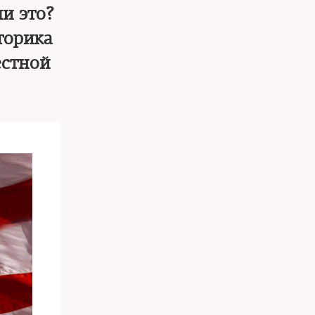
и это?
торика
естной