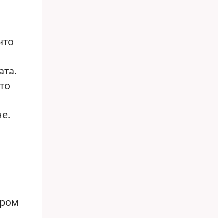
что
ата.
это
е.
ером