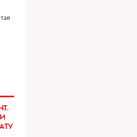
итая
Т.
ИИ
АТУ