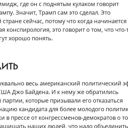
имидж, где он с поднятым кулаком говорит
ампу. Значит, Трамп сам это сделал. Это
 стране сейчас, потому что когда начинается
ая конспирология, это говорит о том, что что-
огут хорошо понять.
ДИТЬ
уквально весь американский политический э
США Джо Байдена. И к нему же обратились
 партии, которые призывали его отказаться
инацию кандидата для более молодого политик
и в прессе от конгрессменов‑демократов о то
 защищать наших людей, что надо объединит