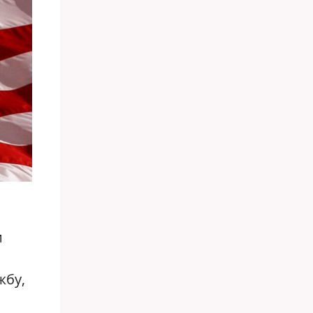
о
и
жбу,