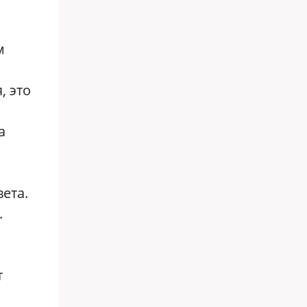
м
, это
а
ета.
.
т