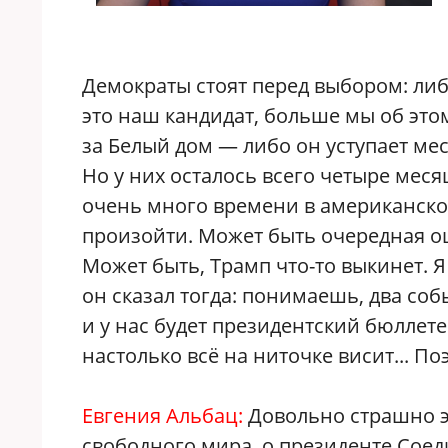
Демократы стоят перед выбором: либ
это наш кандидат, больше мы об это
за Белый дом — либо он уступает мес
Но у них осталось всего четыре меся
очень много времени в американской
произойти. Может быть очередная ош
Может быть, Трамп что-то выкинет. Я
он сказал тогда: понимаешь, два со
и у нас будет президентский бюллете
настолько всё на ниточке висит... По
Евгения Альбац:
Довольно страшно э
свободного мира, о президенте Соед