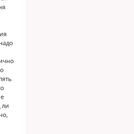
ня
ния
 надо
тично
то
пять
то
ие
д ли
но,