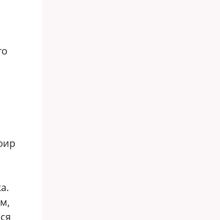
то
фир
а.
м,
ься