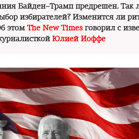
ояния Байден–Трамп предрешен. Так л
выбор избирателей? Изменится ли ри
Об этом
The New Times
говорил с изв
журналисткой
Юлией Иоффе