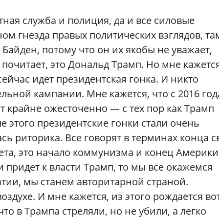
етная служба и полиция, да и все силовые
ном гнезда правых политических взглядов, та
Байден, потому что он их якобы не уважает,
почитает, это Дональд Трамп. Но мне кажется
 сейчас идет президентская гонка. И никто
льной кампании. Мне кажется, что с 2016 год
т крайне ожесточенно — с тех пор как Трамп
 этого президентские гонки стали очень
 риторика. Все говорят в терминах конца св
вета, это начало коммунизма и конец Америки
и придет к власти Трамп, то мы все окажемся
атии, мы станем авторитарной страной.
здухе. И мне кажется, из этого рождается во
то в Трампа стреляли, но не убили, а легко