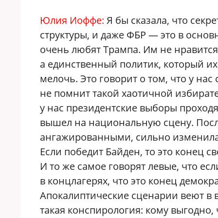
Юлия Иоффе:
Я бы сказала, что секр
структуры, и даже ФБР — это в основ
очень любят Трампа. Им не нравится 
а единственный политик, который их 
мелочь. Это говорит о том, что у нас
не помнит такой хаотичной избирате
у нас президентские выборы проходя
вышел на национальную сцену. После
ангажированными, сильно изменилась
Если победит Байден, то это конец с
И то же самое говорят левые, что есл
в концлагерях, что это конец демокр
Апокалиптические сценарии веют в во
такая конспирология: кому выгодно, ч