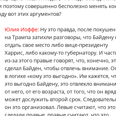
 и поэтому совершенно бесполезно менять ко
оду вот этих аргументов?
Юлия Иоффе:
Ну это правда, после покуше
на Трампа затихли разговоры, что Байдену
отдать свое место либо вице-президенту
Харрис, либо какому-то губернатору. И час
из-за этого правые говорят, что, конечно, э
сделал Байден, чтобы отвлечь внимание. О
в логике «кому это выгодно». Им кажется, ч
это выгодно Байдену, это отвлекло вниман
от него, от его возраста, от того, что он вря
может дослужить второй срок. Следователь
он это организовал. Левые считают, что это
сделали правые, правые считают, что это