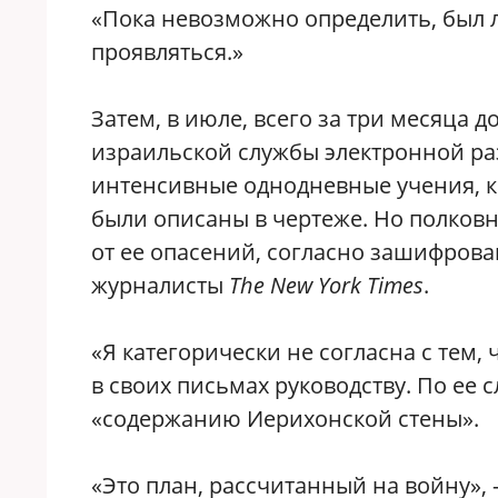
«Пока невозможно определить, был л
проявляться.»
Затем, в июле, всего за три месяца д
израильской службы электронной ра
интенсивные однодневные учения, ко
были описаны в чертеже. Но полковн
от ее опасений, согласно зашифров
журналисты
The New York Times
.
«Я категорически не согласна с тем,
в своих письмах руководству. По ее
«содержанию Иерихонской стены».
«Это план, рассчитанный на вой­ну»,