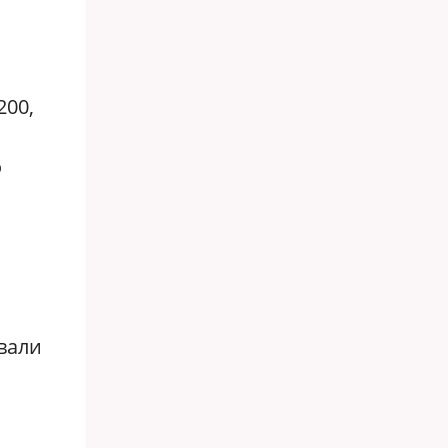
200,
о
вали