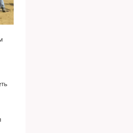
м
еть
л