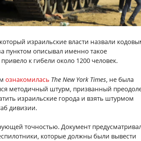
который израильские власти назвали кодовы
за пунктом описывал именно такое
привело к гибели около 1200 человек.
ым
ознакомилась
The New York Times
, не была
ался методичный штурм, призванный преодол
ватить израильские города и взять штурмом
аб дивизии.
рующей точностью. Документ предусматрива
беспилотники, которые должны были вывести