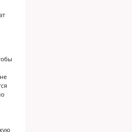
ат
тобы
ене
тся
но
скую