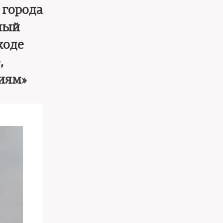
 города
нный
ходе
,
зиям»