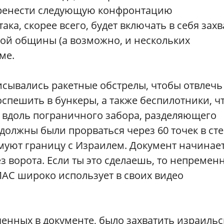
перенести следующую конфронтацию
ка, скорее всего, будет включать в себя захв
ой общины (а возможно, и нескольких
ме.
исывались ракетные обстрелы, чтобы отвлечь
оспешить в бункеры, а также беспилотники, ч
и вдоль пограничного забора, разделяющего
должны были прорваться через 60 точек в ст
муют границу с Израилем. Документ начинае
ез ворота. Если ты это сделаешь, то непремен
МАС широко использует в своих видео
енных в документе, было захватить израиль