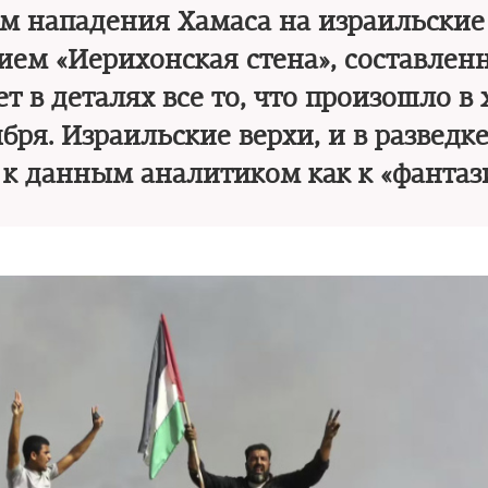
м нападения Хамаса на израильские
нием «Иерихонская стена», составле
т в деталях все то, что произошло в 
бря. Израильские верхи, и в разведке
ь к данным аналитиком как к «фанта