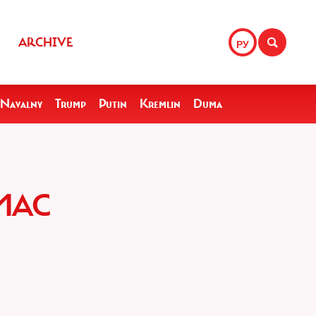
ARCHIVE
РУ
Navalny
Trump
Putin
Kremlin
Duma
МАС