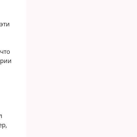
эти
 что
ории
л
ер,