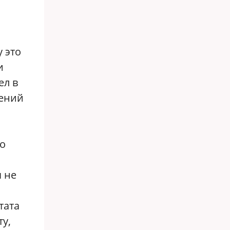
 это
и
ел в
гений
то
я не
тата
у,