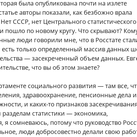
торая была опубликована почти на излете
й статье авторы показали, как безбожно врала
. Нет СССР, нет Центрального статистического
и пошло по новому кругу. Что скрывают? Кому
нные люди говорили мне, что в Росстате стал
о есть только определенный массив данных ш
ительства — засекреченный объем данных. Ев
тельстве, что вы об этом знаете?
артаменте социального развития — там все, ч
еления, здравоохранение, пенсионные дела и
олжности, и каких-то признаков засекречивани
м разделам статистики — экономика,
я, я сомневаюсь, потому что руководство Росс
ьное, люди добросовестно делали свою работ