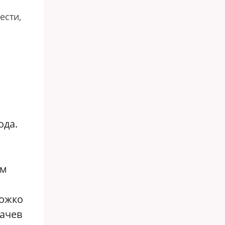
ести,
ода.
ом
ножко
бачев