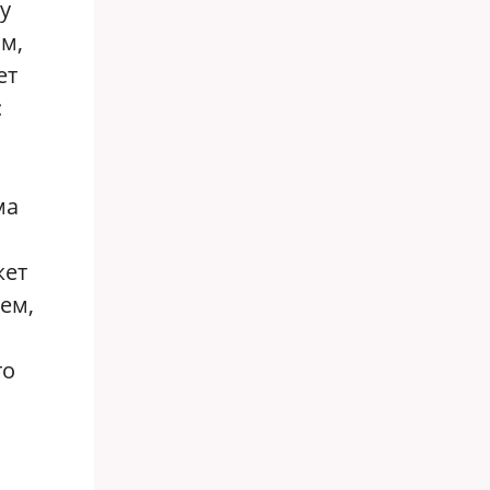
у
м,
ет
:
ма
жет
ем,
то