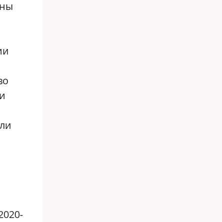
жны
ии
во
ни
яли
2020-