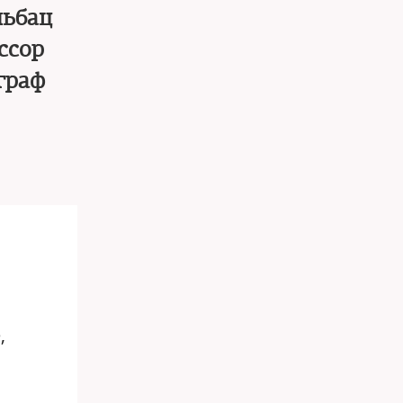
льбац
ссор
граф
,