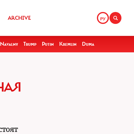
ARCHIVE
РУ
Navalny
Trump
Putin
Kremlin
Duma
НАЯ
стоят