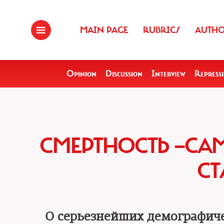
MAIN PAGE
RUBRICS
AUTH
Opinion
Discussion
Interview
Repress
СМЕРТНОСТЬ —СА
СТ
О серьезнейших демографиче