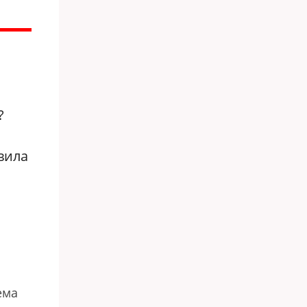
?
вила
ема