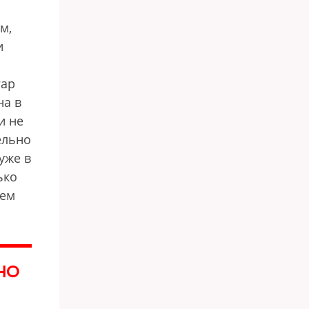
м,
и
гар
на в
и не
ельно
уже в
ько
дем
НО