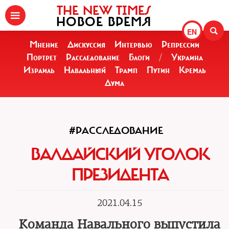
THE NEW TIMES
НОВОЕ ВРЕМЯ
EN
Мнение
Дискуссия
Интервью
Репрессии
Портрет
Расследование
Блоги
/
Украина
Израиль
Навальный
Трамп
Путин
Кремль
Дума
#РАССЛЕДОВАНИЕ
ВАЛДАЙСКИЙ УГОЛОК
ПРЕЗИДЕНТА
2021.04.15
Команда Навального выпустила