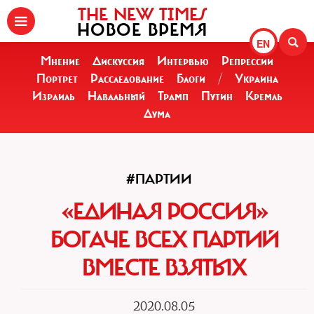
THE NEW TIMES
НОВОЕ ВРЕМЯ
EN
Мнение
Дискуссия
Интервью
Репрессии
Портрет
Расследование
Блоги
/
Украина
Израиль
Навальный
Трамп
Путин
Кремль
Дума
#ПАРТИИ
«ЕДИНАЯ РОССИЯ»
БОГАЧЕ ВСЕХ ПАРТИЙ
ВМЕСТЕ ВЗЯТЫХ
2020.08.05