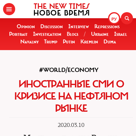
THE NEW TIMES
НОВОЕ ВРЕМЯ
РУ
Opinion
Discussion
Interview
Repressions
Portrait
Investigation
Blogs
/
Ukraine
Israel
Navalny
Trump
Putin
Kremlin
Duma
#WORLD/ECONOMY
ИНОСТРАННЫЕ СМИ О
КРИЗИСЕ НА НЕФТЯНОМ
РЫНКЕ
2020.03.10