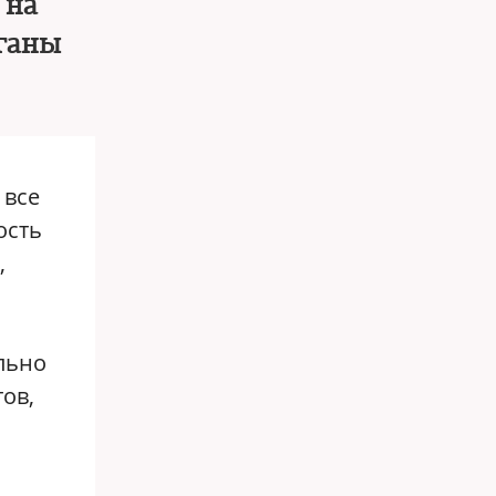
 на
рганы
 все
ость
,
льно
ов,