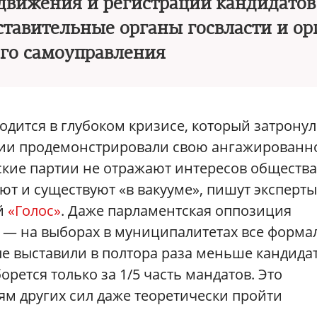
движения и регистрации кандидатов
ставительные органы госвласти и о
го самоуправления
одится в глубоком кризисе, который затронул
сии продемонстрировали свою ангажированн
еские партии не отражают интересов общества
ют и существуют «в вакууме», пишут эксперты
й
«Голос»
. Даже парламентская оппозиция
в — на выборах в муниципалитетах все форма
е выставили в полтора раза меньше кандидат
рется только за 1/5 часть мандатов. Это
ям других сил даже теоретически пройти