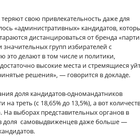
 теряют свою привлекательность даже для
улось «административных» кандидатов, котор
тараются дистанцироваться от бренда «парт
ии значительных групп избирателей с
 это делают в том числе и политики,
остаточно высокие места и стремящиеся уйт
ринятые решения», — говорится в докладе.
ания доля кандидатов-одномандатников
 на треть (с 18,65% до 13,5%), а вот количест
. На выборах представительных органов в
в доля самовыдвиженцев даже больше —
 кандидатов.