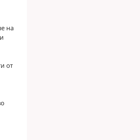
ые на
ии
и от
во