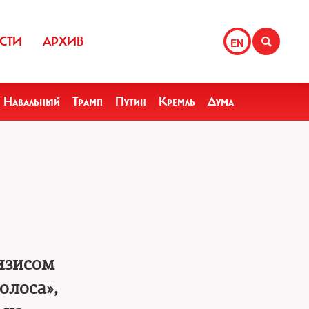
СТИ
АРХИВ
EN
Навальный
Трамп
Путин
Кремль
Дума
изисом
олоса»,