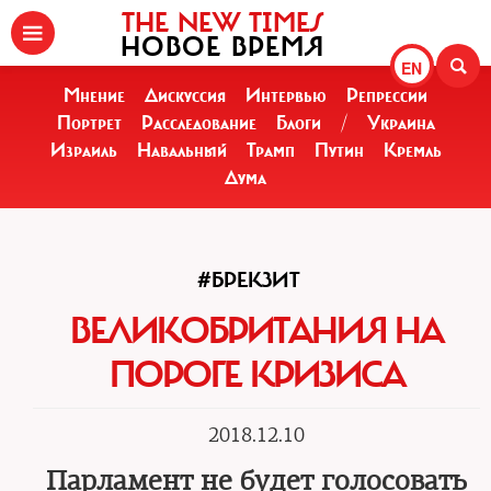
THE NEW TIMES
НОВОЕ ВРЕМЯ
EN
Мнение
Дискуссия
Интервью
Репрессии
Портрет
Расследование
Блоги
/
Украина
Израиль
Навальный
Трамп
Путин
Кремль
Дума
#БРЕКЗИТ
ВЕЛИКОБРИТАНИЯ НА
ПОРОГЕ КРИЗИСА
2018.12.10
Парламент не будет голосовать