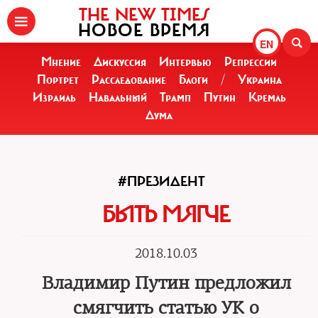
THE NEW TIMES
НОВОЕ ВРЕМЯ
EN
Мнение
Дискуссия
Интервью
Репрессии
Портрет
Расследование
Блоги
/
Украина
Израиль
Навальный
Трамп
Путин
Кремль
Дума
#ПРЕЗИДЕНТ
БЫТЬ МЯГЧЕ
2018.10.03
Владимир Путин предложил
смягчить статью УК о