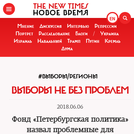
THE NEW TIMES
НОВОЕ ВРЕМЯ
EN
Мнение
Дискуссия
Интервью
Репрессии
Портрет
Расследование
Блоги
/
Украина
Израиль
Навальный
Трамп
Путин
Кремль
Дума
#ВЫБОРЫ/РЕГИОНЫ
ВЫБОРЫ НЕ БЕЗ ПРОБЛЕМ
2018.06.06
Фонд «Петербургская политика»
назвал проблемные для