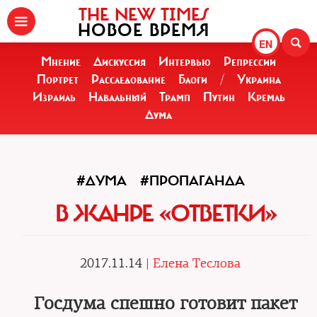
THE NEW TIMES
НОВОЕ ВРЕМЯ
EN
Мнение
Дискуссия
Интервью
Репрессии
Портрет
Расследование
Блоги
/
Украина
Израиль
Навальный
Трамп
Путин
Кремль
Дума
#ДУМА
#ПРОПАГАНДА
В ЖАНРЕ «ОТВЕТКИ»
2017.11.14 |
Елена Теслова
Госдума спешно готовит пакет